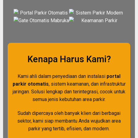
Kenapa Harus Kami?
Kami ahli dalam penyediaan dan instalasi
portal
parkir otomatis
, sistem keamanan, dan infrastruktur
jaringan. Solusi lengkap dan terintegrasi, cocok untuk
semua jenis kebutuhan area parkir.
Sudah dipercaya oleh banyak klien dari berbagai
sektor, kami siap membantu Anda wujudkan area
parkir yang tertib, efisien, dan modern.