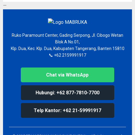
—
Ruko Paramount Center, Gading Serpong, Jl. Cibogo Wetan
Blok A No.01,
Klp. Dua, Kec. Klp. Dua, Kabupaten Tangerang, Banten 15810
📞 +62 2159991917
Chat via WhatsApp
Hubungi: +62 877-7810-7700
Telp Kantor: +62 21-59991917