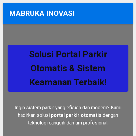
MABRUKA INOVASI
Solusi Portal Parkir
Otomatis & Sistem
Keamanan Terbaik!
Ingin sistem parkir yang efisien dan modern? Kami
hadirkan solusi
portal parkir otomatis
dengan
teknologi canggih dan tim profesional.