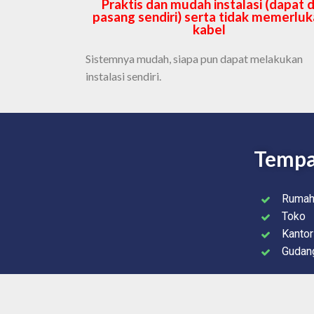
Praktis dan mudah instalasi (dapat d
pasang sendiri) serta tidak memerlu
kabel
Sistemnya mudah, siapa pun dapat melakukan
instalasi sendiri.
Tempat
Ruma
Toko
Kantor
Gudan