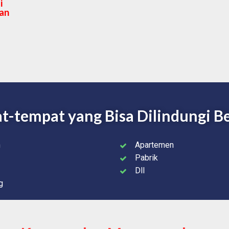
i
kan
-tempat yang Bisa Dilindungi Be
h
Apartemen
Pabrik
Dll
g