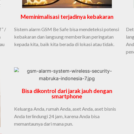
Meminimalisasi terjadinya kebakaran
” /
Sistem alarm GSM Be Safe bisa mendeteksi potensi
Det
a
kebakaran dan langsung memberikan peringatan
lan
tau
kepada kita, baik kita berada di lokasi atau tidak.
And
pen
Bisa dikontrol dari jarak jauh dengan
smartphone
Keluarga Anda, rumah Anda, aset Anda, aset bisnis
Anda terlindungi 24 jam, karena Anda bisa
memantaunya dari mana pun.