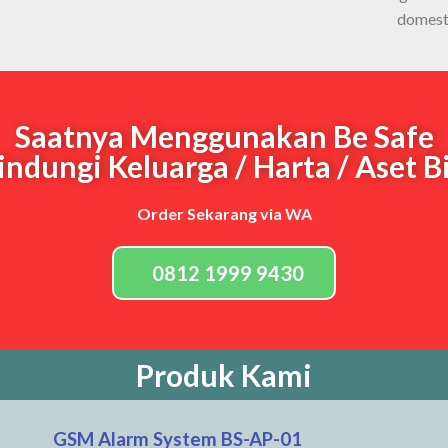
domest
Saatnya Menggunakan Be Safe
ndungi Keluarga / Harta / Aset B
Order Sekarang via WA
0812 1999 9430
Produk Kami
GSM Alarm System BS-AP-01