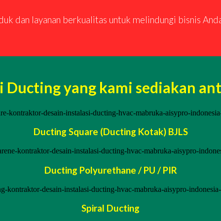
k dan layanan berkualitas untuk melindungi bisnis And
i Ducting yang kami sediakan anta
Ducting Square (Ducting Kotak) BJLS
Ducting Polyurethane / PU / PIR
Spiral Ducting