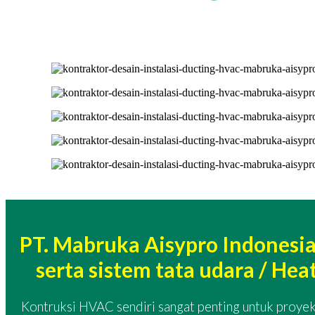
PT. Mabruka Aisypro Indonesi
serta sistem tata udara / He
Kontruksi HVAC sendiri sangat penting untuk proyek