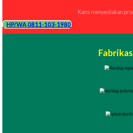
Kami menyediakan produ
HP/WA 0811-103-1980
Fabrikas