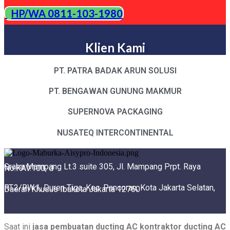
HP/WA 0811-103-1980
Klien Kami
PT. PATRA BADAK ARUN SOLUSI
PT. BENGAWAN GUNUNG MAKMUR
SUPERNOVA PACKAGING
NUSATEQ INTERCONTINENTAL
Graha Mampang Lt.3 suite 305, Jl. Mampang Prpt. Raya
No.KAV.100, d
RT.2/RW.1, Duren Tiga, Kec. Pancoran, Kota Jakarta Selatan,
Daerah Khusus Ibukota Jakarta 12760
Saat ini
jasa pembuatan ducting AC kontraktor ducting AC