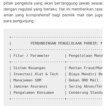
pihak pengelola yang akan bertanggung jawab sesuai
dengan regulasi yang berlaku. Hal ini memberikan rasa
aman yang komprehensif bagi pemilik mall dan juga
para pengunjung.
+---------------------------------------------
|         PERBANDINGAN PENGELOLAAN PARKIR: MAN
+---------------------------------------------
| Fitur / Parameter       | Pengelolaan Mandir
+-------------------------+-------------------
| Sistem Keuangan         | Rentan Fraud/Manua
| Investasi Alat & Tech   | Biaya Mandiri Besa
| Manajemen SDM           | Beban HRD Mall    
| Jaminan Asuransi        | Sering Absen/Terba
| Pengalaman Konsumen     | Cenderung Standar 