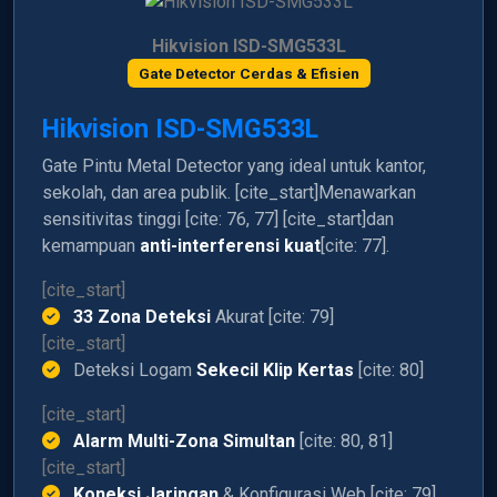
Hikvision ISD-SMG533L
Gate Detector Cerdas & Efisien
Hikvision ISD-SMG533L
Gate Pintu Metal Detector yang ideal untuk kantor,
sekolah, dan area publik. [cite_start]Menawarkan
sensitivitas tinggi [cite: 76, 77] [cite_start]dan
kemampuan
anti-interferensi kuat
[cite: 77].
[cite_start]
33 Zona Deteksi
Akurat [cite: 79]
[cite_start]
Deteksi Logam
Sekecil Klip Kertas
[cite: 80]
[cite_start]
Alarm Multi-Zona Simultan
[cite: 80, 81]
[cite_start]
Koneksi Jaringan
& Konfigurasi Web [cite: 79]