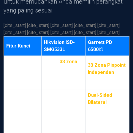
untuk memudahkan Anda memilih perangkat
yang paling sesuai.
[cite_start] [cite_start] [cite_start] [cite_start] [cite_start]
[cite_start] [cite_start] [cite_start] [cite_start] [cite_start]
Hikvision ISD-
Garrett PD
Fitur Kunci
SMG533L
6500i®
Hingga
33 zona
33 Zona Pinpoint
(dapat
Zona Deteksi
Independen
[cite:
dikonfigurasi)
93]
[cite: 93]
Dual-Sided
Electromagnetic
Bilateral
,
Teknologi
Induction & Eddy
Advanced
Utama
Current Effect
Broadband
[cite: 94]
Technology [cite:
94]