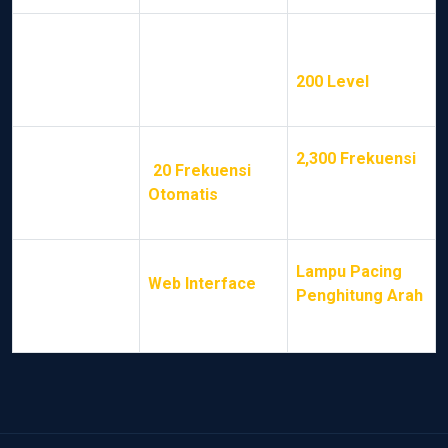
Diskriminasi
Deteksi hingga
superior (Hingga
Sensitivitas
logam sekecil klip
200 Level
) [cite:
kertas [cite: 95]
95]
Multi-frequency
2,300 Frekuensi
Frekuensi
(
20 Frekuensi
yang dapat dipilih
Kerja
Otomatis
) [cite:
[cite: 96]
95]
Konfigurasi via
Lampu Pacing
,
Web Interface
,
Fitur Unik
Penghitung Arah
Ultra-Low
[cite: 99]
Detection [cite: 99]