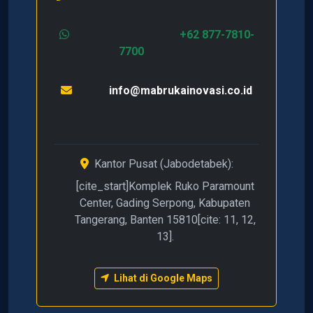
[cite_start]
WhatsApp Penjualan:
+62 877-7810-
7700
[cite: 102]
[cite_start]
Email:
info@mabrukainovasi.co.id
[cite: 102]
Kantor Pusat (Jabodetabek):
[cite_start]Komplek Ruko Paramount
Center, Gading Serpong, Kabupaten
Tangerang, Banten 15810[cite: 11, 12,
13].
Lihat di Google Maps