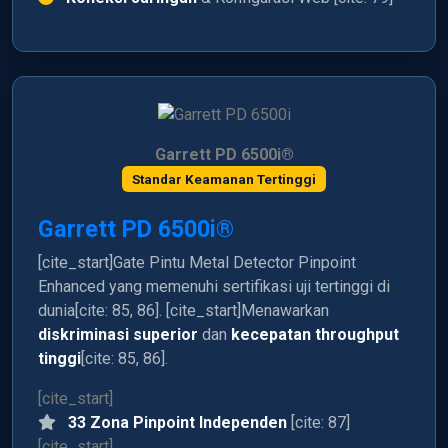
Garrett PD 6500i®
Standar Keamanan Tertinggi
Garrett PD 6500i®
[cite_start]Gate Pintu Metal Detector Pinpoint
Enhanced yang memenuhi sertifikasi uji tertinggi di
dunia[cite: 85, 86]. [cite_start]Menawarkan
diskriminasi superior
dan
kecepatan throughput
tinggi
[cite: 85, 86].
[cite_start]
33 Zona Pinpoint Independen
[cite: 87]
[cite_start]