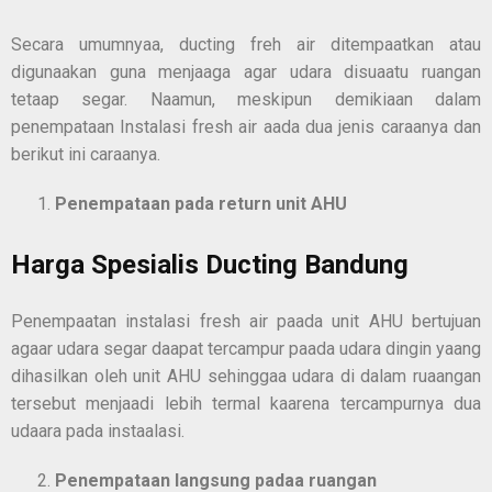
Secara umumnyaa, ducting freh air ditempaatkan atau
digunaakan guna menjaaga agar udara disuaatu ruangan
tetaap segar. Naamun, meskipun demikiaan dalam
penempataan Instalasi fresh air aada dua jenis caraanya dan
berikut ini caraanya.
Penempat
a
an pada return unit AHU
Harga Spesialis Ducting Bandung
Penempaatan instalasi fresh air paada unit AHU bertujuan
agaar udara segar daapat tercampur paada udara dingin yaang
dihasilkan oleh unit AHU sehinggaa udara di dalam ruaangan
tersebut menjaadi lebih termal kaarena tercampurnya dua
udaara pada instaalasi.
Penempat
a
an langsung pad
a
a ruangan