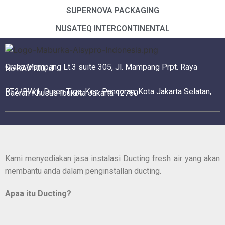
SUPERNOVA PACKAGING
NUSATEQ INTERCONTINENTAL
Graha Mampang Lt.3 suite 305, Jl. Mampang Prpt. Raya
No.KAV.100, d
RT.2/RW.1, Duren Tiga, Kec. Pancoran, Kota Jakarta Selatan,
Daerah Khusus Ibukota Jakarta 12760
Kami menyediakan jasa instalasi Ducting fresh air yang akan
membantu anda dalam penginstallan ducting.
Ap
a
a itu Ducting?