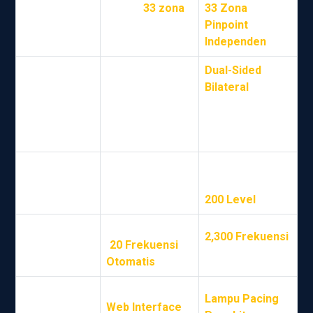
Hingga
33 zona
33 Zona
Zona Deteksi
(dapat
Pinpoint
dikonfigurasi)
Independen
Dual-Sided
Electromagnetic
Bilateral
,
Teknologi
Induction & Eddy
Advanced
Utama
Current Effect
Broadband
Technology
Deteksi hingga
Diskriminasi
Sensitivitas
logam sekecil
superior (Hingga
klip kertas
200 Level
)
Multi-frequency
Frekuensi
2,300 Frekuensi
(
20 Frekuensi
Kerja
yang dapat dipilih
Otomatis
)
Konfigurasi via
Lampu Pacing
,
Web Interface
,