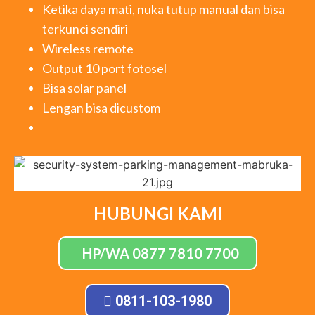
Ketika daya mati, nuka tutup manual dan bisa
terkunci sendiri
Wireless remote
Output 10 port fotosel
Bisa solar panel
Lengan bisa dicustom
HUBUNGI KAMI
HP/WA 0877 7810 7700
0811-103-1980