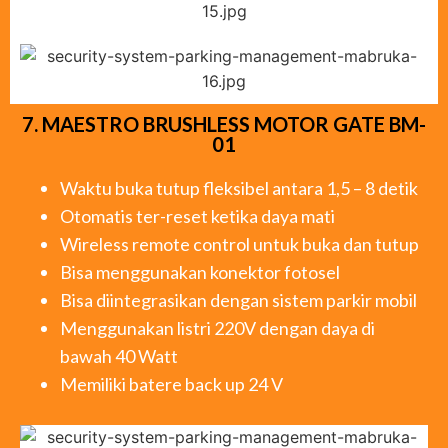
7. MAESTRO BRUSHLESS MOTOR GATE BM-
01
Waktu buka tutup fleksibel antara 1,5 – 8 detik
Otomatis ter-reset ketika daya mati
Wireless remote control untuk buka dan tutup
Bisa menggunakan konektor fotosel
Bisa diintegrasikan dengan sistem parkir mobil
Menggunakan listri 220V dengan daya di
bawah 40 Watt
Memiliki batere back up 24 V