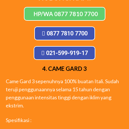
HP/WA 0877 7810 7700
0877 7810 7700
021-599-919-17
4. CAME GARD 3
Came Gard 3 sepenuhnya 100% buatan Itali. Sudah
teruji penggunaannya selama 15 tahun dengan
penggunaan intensitas tinggi dengan iklim yang
ekstrim.
Spesifikasi :