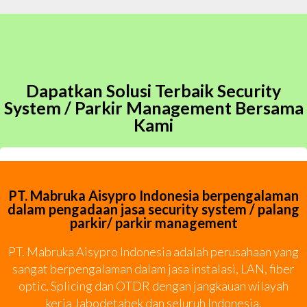
Dapatkan Solusi Terbaik Security
System / Parkir Management Bersama
Kami
PT. Mabruka Aisypro Indonesia berpengalaman
dalam pengadaan jasa security system / palang
parkir/ parkir management
PT. Mabruka Aisypro Indonesia adalah perusahaan yang
sangat berpengalaman dalam jasa instalasi, LAN, fiber
optic, Splicing dan OTDR dengan jangkauan wilayah
kerja Jabodetabek dan seluruh Indonesia.