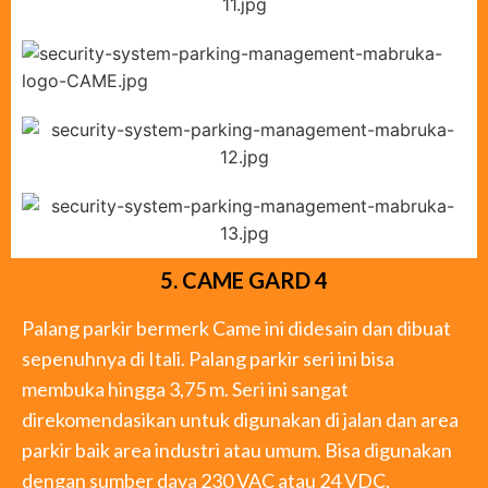
5. CAME GARD 4
Palang parkir bermerk Came ini didesain dan dibuat
sepenuhnya di Itali. Palang parkir seri ini bisa
membuka hingga 3,75 m. Seri ini sangat
direkomendasikan untuk digunakan di jalan dan area
parkir baik area industri atau umum. Bisa digunakan
dengan sumber daya 230 VAC atau 24 VDC.