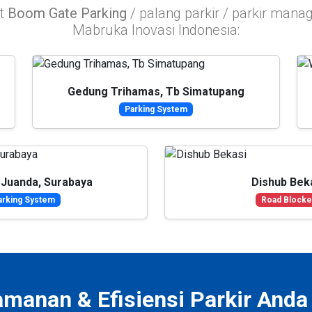
it
Boom Gate Parking
/ palang parkir / parkir man
Mabruka Inovasi Indonesia:
Gedung Trihamas, Tb Simatupang
Parking System
 Juanda, Surabaya
Dishub Bek
arking System
Road Blocke
amanan & Efisiensi Parkir And