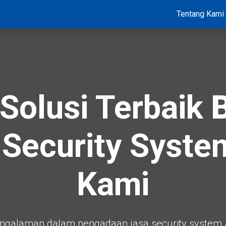
Tentang Kami
Solusi Terbaik
Security Syst
Kami
engalaman dalam pengadaan jasa security system /