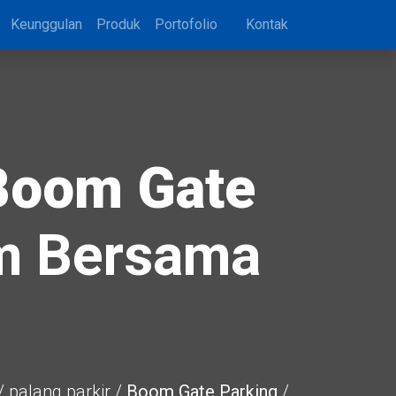
Keunggulan
Produk
Portofolio
Kontak
Boom Gate
em Bersama
 palang parkir /
Boom Gate Parking
/