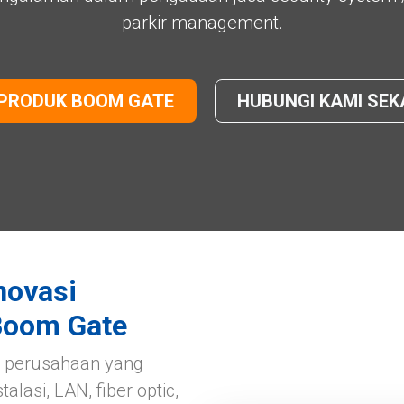
parkir management.
 PRODUK BOOM GATE
HUBUNGI KAMI SE
novasi
 Boom Gate
h perusahaan yang
lasi, LAN, fiber optic,