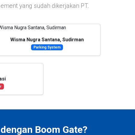
agement yang sudah dikerjakan PT.
Wisma Nugra Santana, Sudirman
Parking System
asi
r
a dengan Boom Gate?