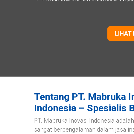
LIHAT
Tentang PT. Mabruka I
Indonesia – Spesialis
PT. Mabruka Inovasi Indonesia adala
sangat berpengalaman dalam jasa insta