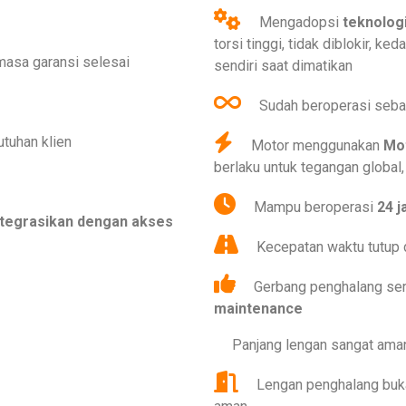
Mengadopsi
teknolog
torsi tinggi, tidak diblokir, ke
masa garansi selesai
sendiri saat dimatikan
Sudah beroperasi seb
utuhan klien
Motor menggunakan
Mo
berlaku untuk tegangan global
Mampu beroperasi
24 j
ntegrasikan dengan akses
Kecepatan waktu tutup 
Gerbang penghalang ser
maintenance
Panjang lengan sangat aman
Lengan penghalang buka