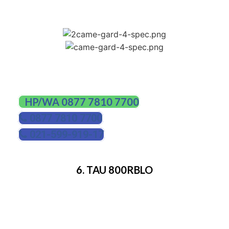
VDC.
HUBUNGI KAMI
HP/WA 0877 7810 7700
0877 7810 7700
021-599-919-17
6. TAU 800RBLO
Penghalang otomatis
Dilengkapi dengan control elektronik
Bisa digunakan di area perumahan dan