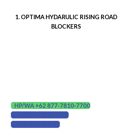
1. OPTIMA HYDARULIC RISING ROAD
BLOCKERS
Digunakan untuk tempat-tempat yang butuh
pengamanan tingkat tinggi. Bisa menghentikan
kendaraan berbobot tinggi dengan kecepatan
tinggi. Ketinggiannya bisa mencapai 250 – 1.250
mm. Panjangnya dari 500 – 8.000 mm.
HUBUNGI KAMI
HP/WA +62 877-7810-7700
+62 877-7810-7700
021-599-919-17