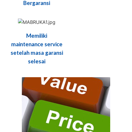
Bergaransi
Memiliki
maintenance service
setelah masa garansi
selesai