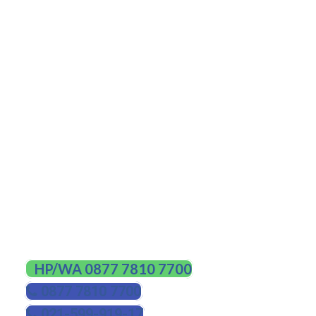
public
Penggunaan voltase DC rendah
Teknologi encoder optic
Membuka dengan cepat, 2,2 detik
Bisa untuk penggunaan yang sangat
intensif
Cocok untuk alur kendaraan yang sibuk
pada area parkir
Bisa bekerja bahkan ketika listri mati
(dengan baterai cadangan)
HUBUNGI KAMI
HP/WA 0877 7810 7700
0877 7810 7700
021-599-919-17