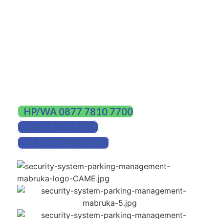
aman dalam durasi yang lama
Bisa dihubungkan ke sumber tenaga cadangan
untuk memastikan pengoperasian bahkan
selama listrik mati.
HUBUNGI KAMI
HP/WA 0877 7810 7700
0877 7810 7700
+62 2159-991-917