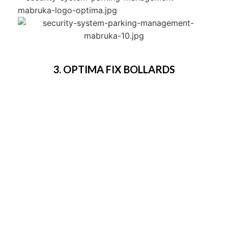
3. OPTIMA FIX BOLLARDS
Didesain untuk kendaraan, kepentingan militer,
industri, pemerintahan, gedung komersial atau
jalanan yang ditutup untuk umum.
Spesifikasi :
Diameter bollard : Ø165-215-270mm.
Tinggi mulai dari 500 mm hingga 1.250 mm.
Bagian yang terpendam : 300 mm.
Bagian atas ditutup oleh baja keras