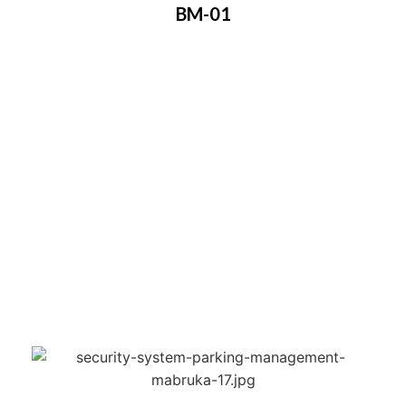
BM-01
Waktu buka tutup fleksibel antara 1,5 – 8
detik
Otomatis ter-reset ketika daya mati
Wireless remote control untuk buka dan
tutup
Bisa menggunakan konektor fotosel
Bisa diintegrasikan dengan sistem parkir
mobil
Menggunakan listri 220V dengan daya di
bawah 40 Watt
Memiliki batere back up 24 V