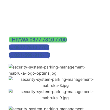
berukuran 100 mm berbentuk U dan I.
Panjang lengan penghalang bisa mencapai 10 m.
HUBUNGI KAMI
HP/WA 0877 7810 7700
0877 7810 7700
021-599-919-17