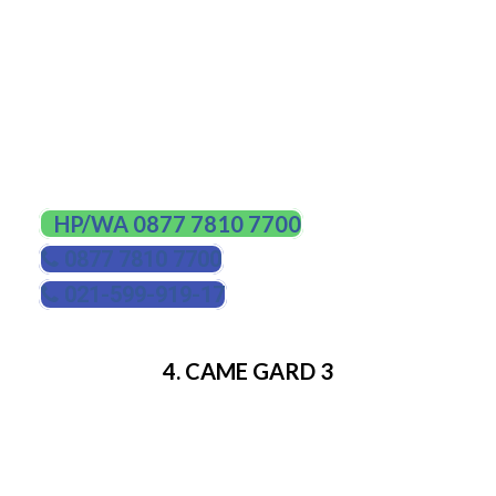
Material utama : baja keras
Galvanis panas dicelupkan dan dicat
dengan garis warna kuning dan hitam.
Tersedia juga warna lain.
HUBUNGI KAMI
HP/WA 0877 7810 7700
0877 7810 7700
021-599-919-17
4. CAME GARD 3
Came Gard 3 sepenuhnya 100% buatan Itali.
Sudah teruji penggunaannya selama 15 tahun
dengan penggunaan intensitas tinggi dengan