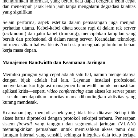
mengirimkan informasi, yang berarti data dapat bergerak lebih cepat
dan menempuh jarak lebih jauh tanpa mengalami degradasi kualitas
yang signifikan.
Selain performa, aspek estetika dalam pemasangan juga menjadi
perhatian utama. Kabel-kabel ditata secara rapi di dalam rak server
(rackmount) dan jalur kabel (trunking), menciptakan tampilan yang
bersih dan profesional di dalam ruang server. Keandalan teknologi
ini memastikan bahwa bisnis Anda siap menghadapi tuntutan beban
kerja masa depan.
Manajemen Bandwidth dan Keamanan Jaringan
Memiliki jaringan yang cepat adalah satu hal, namun mengelolanya
dengan bijak adalah hal lain. Layanan instalasi profesional
menyertakan konfigurasi manajemen bandwidth untuk memastikan
aplikasi kritis—seperti
video conferencing
atau akses ke server pusat
—selalu mendapatkan prioritas utama dibandingkan aktivitas yang
kurang mendesak.
Keamanan juga menjadi aspek yang tidak bisa ditawar. Setiap titik
akses harus diproteksi dengan protokol enkripsi terbaru. Penerapan
sistem
firewall
yang tangguh dan segmentasi jaringan (VLAN)
memungkinkan perusahaan untuk memisahkan akses tamu dari
jaringan internal yang sensitif, sehingga integritas data tetap terjaga