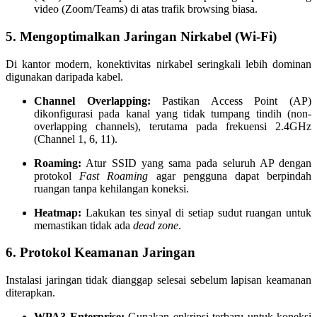
video (Zoom/Teams) di atas trafik browsing biasa.
5. Mengoptimalkan Jaringan Nirkabel (Wi-Fi)
Di kantor modern, konektivitas nirkabel seringkali lebih dominan
digunakan daripada kabel.
Channel Overlapping:
Pastikan Access Point (AP)
dikonfigurasi pada kanal yang tidak tumpang tindih (non-
overlapping channels), terutama pada frekuensi 2.4GHz
(Channel 1, 6, 11).
Roaming:
Atur SSID yang sama pada seluruh AP dengan
protokol
Fast Roaming
agar pengguna dapat berpindah
ruangan tanpa kehilangan koneksi.
Heatmap:
Lakukan tes sinyal di setiap sudut ruangan untuk
memastikan tidak ada
dead zone
.
6. Protokol Keamanan Jaringan
Instalasi jaringan tidak dianggap selesai sebelum lapisan keamanan
diterapkan.
WPA3 Enterprise:
Gunakan enkripsi terbaru untuk koneksi