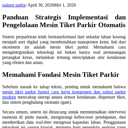
palang parkir
·
April 30, 2026
Mei 1, 2026
Panduan Strategis Implementasi dan
Pengelolaan Mesin Tiket Parkir Otomatis
Sistem perparkiran telah bertransformasi dari sekadar lahan kosong
menjadi aset digital yang membutuhkan manajemen ketat. Inti dari
ekosistem ini adalah mesin tiket parkir. Memahami cara
mengintegrasikan teknologi ini bukan hanya soal pemasangan
perangkat keras, melainkan tentang menciptakan alur kendaraan
yang efisien dan aman.
Memahami Fondasi Mesin Tiket Parkir
Sebelum masuk ke tahap teknis, penting untuk memahami bahwa
mesin tiket parkir fungsi cara kerja komponen dan solusi parkir
modern
mencakup sinergi antara sensor kendaraan, dispenser tiket,
dan sistem penghalang otomatis (gate).
Secara umum, sistem ini dirancang untuk meminimalkan intervensi
manusia di pintu masuk, mengurangi kebocoran pendapatan, dan
memberikan data
real-time
mengenai kapasitas lahan. Penggunaan
teknologi ini sangat krusial, terutama bagi pengelola gedung yang