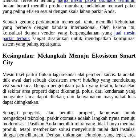
Mencari referensi tentang
harga mesin parkir otomatis termurah
bukan berarti memilih produk murahan, melainkan mencari paket
yang paling efisien sesuai dengan skala lahan parkir Anda.
Sebuah gedung perkantoran menengah tentu memiliki kebutuhan
yang berbeda dengan bandara internasional. Oleh karena itu,
konsultasi dengan vendor yang berpengalaman yang
jual mesin
parkir terbaik
sangat disarankan untuk mendapatkan konfigurasi
sistem yang paling tepat guna.
Kesimpulan: Melangkah Menuju Ekosistem Smart
City
Mesin tiket parkir bukan lagi sekadar alat pemberi karcis. Ia adalah
titik awal dari sebuah ekosistem
smart building
yang mendukung
visi
smart city
. Dengan pengelolaan parkir yang teratur, kemacetan
di sekitar area properti dapat dikurangi, polusi dari kendaraan yang
mengantre lama dapat ditekan, dan kenyamanan masyarakat luas
dapat ditingkatkan.
Sebagai pengelola atau pemilik properti, keputusan untuk
mengadopsi teknologi parkir otomatis adalah langkah nyata menuju
modernisasi. Pastikan Anda memilih mitra yang tidak hanya menjual
produk, tetapi memberikan solusi menyeluruh mulai dari instalasi
hingga pemeliharaan. Dengan dukungan teknologi yang tepat, area