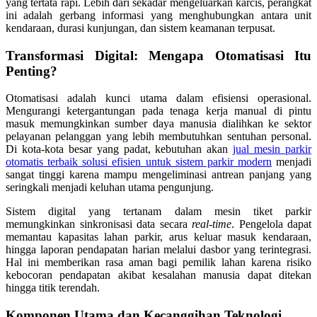
yang tertata rapi. Lebih dari sekadar mengeluarkan karcis, perangkat
ini adalah gerbang informasi yang menghubungkan antara unit
kendaraan, durasi kunjungan, dan sistem keamanan terpusat.
Transformasi Digital: Mengapa Otomatisasi Itu
Penting?
Otomatisasi adalah kunci utama dalam efisiensi operasional.
Mengurangi ketergantungan pada tenaga kerja manual di pintu
masuk memungkinkan sumber daya manusia dialihkan ke sektor
pelayanan pelanggan yang lebih membutuhkan sentuhan personal.
Di kota-kota besar yang padat, kebutuhan akan
jual mesin parkir
otomatis terbaik solusi efisien untuk sistem parkir modern
menjadi
sangat tinggi karena mampu mengeliminasi antrean panjang yang
seringkali menjadi keluhan utama pengunjung.
Sistem digital yang tertanam dalam mesin tiket parkir
memungkinkan sinkronisasi data secara
real-time
. Pengelola dapat
memantau kapasitas lahan parkir, arus keluar masuk kendaraan,
hingga laporan pendapatan harian melalui dasbor yang terintegrasi.
Hal ini memberikan rasa aman bagi pemilik lahan karena risiko
kebocoran pendapatan akibat kesalahan manusia dapat ditekan
hingga titik terendah.
Komponen Utama dan Kecanggihan Teknologi