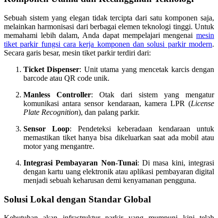
Sebuah sistem yang elegan tidak tercipta dari satu komponen saja,
melainkan harmonisasi dari berbagai elemen teknologi tinggi. Untuk
memahami lebih dalam, Anda dapat mempelajari mengenai
mesin
tiket parkir fungsi cara kerja komponen dan solusi parkir modern
.
Secara garis besar, mesin tiket parkir terdiri dari:
Ticket Dispenser
: Unit utama yang mencetak karcis dengan
barcode atau QR code unik.
Manless Controller
: Otak dari sistem yang mengatur
komunikasi antara sensor kendaraan, kamera LPR (
License
Plate Recognition
), dan palang parkir.
Sensor Loop
: Pendeteksi keberadaan kendaraan untuk
memastikan tiket hanya bisa dikeluarkan saat ada mobil atau
motor yang mengantre.
Integrasi Pembayaran Non-Tunai
: Di masa kini, integrasi
dengan kartu uang elektronik atau aplikasi pembayaran digital
menjadi sebuah keharusan demi kenyamanan pengguna.
Solusi Lokal dengan Standar Global
Kebutuhan akan infrastruktur parkir yang mumpuni kini telah