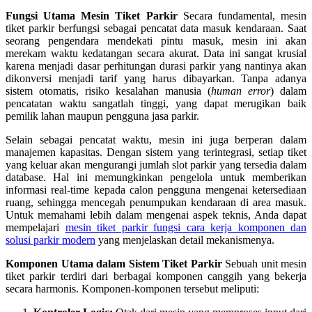
Fungsi Utama Mesin Tiket Parkir
Secara fundamental, mesin
tiket parkir berfungsi sebagai pencatat data masuk kendaraan. Saat
seorang pengendara mendekati pintu masuk, mesin ini akan
merekam waktu kedatangan secara akurat. Data ini sangat krusial
karena menjadi dasar perhitungan durasi parkir yang nantinya akan
dikonversi menjadi tarif yang harus dibayarkan. Tanpa adanya
sistem otomatis, risiko kesalahan manusia (
human error
) dalam
pencatatan waktu sangatlah tinggi, yang dapat merugikan baik
pemilik lahan maupun pengguna jasa parkir.
Selain sebagai pencatat waktu, mesin ini juga berperan dalam
manajemen kapasitas. Dengan sistem yang terintegrasi, setiap tiket
yang keluar akan mengurangi jumlah slot parkir yang tersedia dalam
database. Hal ini memungkinkan pengelola untuk memberikan
informasi real-time kepada calon pengguna mengenai ketersediaan
ruang, sehingga mencegah penumpukan kendaraan di area masuk.
Untuk memahami lebih dalam mengenai aspek teknis, Anda dapat
mempelajari
mesin tiket parkir fungsi cara kerja komponen dan
solusi parkir modern
yang menjelaskan detail mekanismenya.
Komponen Utama dalam Sistem Tiket Parkir
Sebuah unit mesin
tiket parkir terdiri dari berbagai komponen canggih yang bekerja
secara harmonis. Komponen-komponen tersebut meliputi: