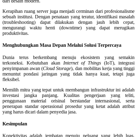
dari desain modern.
Kerapihan ruang server juga menjadi cerminan dari profesionalisme
sebuah institusi. Dengan penataan yang teratur, identifikasi masalah
(troubleshooting) dapat dilakukan dengan jauh lebih cepat,
mengurangi waktu henti (downtime) yang dapat merugikan
produktivitas.
Menghubungkan Masa Depan Melalui Solusi Terpercaya
Dunia terus berkembang menuju ekosistem yang semakin
terkoneksi. Kebutuhan akan
Internet of Things
(IoT), integrasi
penyimpanan awan (
Cloud Storage
), dan mobilitas kerja yang tinggi
menuntut pondasi jaringan yang tidak hanya kuat, tetapi juga
fleksibel.
Memilih mitra yang tepat untuk membangun infrastruktur ini adalah
investasi jangka panjang. Kualitas pengerjaan yang teliti,
penggunaan material orisinal berstandar internasional, serta
penerapan standar operasional prosedur yang ketat adalah atribut
yang harus dicari dalam penyedia jasa.
Kesimpulan
Konektivitas adalah jembatan menuju peluang yang lebih luas.