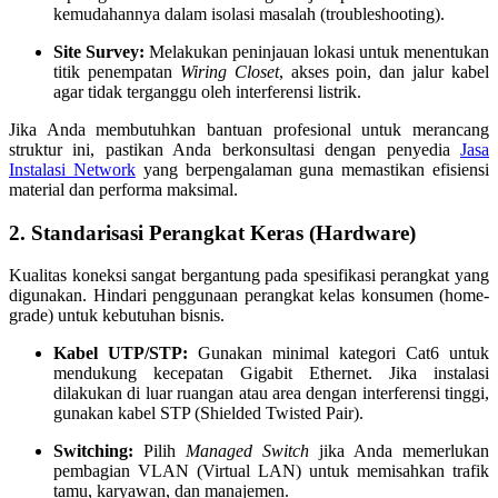
kemudahannya dalam isolasi masalah (troubleshooting).
Site Survey:
Melakukan peninjauan lokasi untuk menentukan
titik penempatan
Wiring Closet
, akses poin, dan jalur kabel
agar tidak terganggu oleh interferensi listrik.
Jika Anda membutuhkan bantuan profesional untuk merancang
struktur ini, pastikan Anda berkonsultasi dengan penyedia
Jasa
Instalasi Network
yang berpengalaman guna memastikan efisiensi
material dan performa maksimal.
2. Standarisasi Perangkat Keras (Hardware)
Kualitas koneksi sangat bergantung pada spesifikasi perangkat yang
digunakan. Hindari penggunaan perangkat kelas konsumen (home-
grade) untuk kebutuhan bisnis.
Kabel UTP/STP:
Gunakan minimal kategori Cat6 untuk
mendukung kecepatan Gigabit Ethernet. Jika instalasi
dilakukan di luar ruangan atau area dengan interferensi tinggi,
gunakan kabel STP (Shielded Twisted Pair).
Switching:
Pilih
Managed Switch
jika Anda memerlukan
pembagian VLAN (Virtual LAN) untuk memisahkan trafik
tamu, karyawan, dan manajemen.