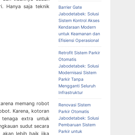
i. Hanya saja teknik
Barrier Gate
Jabodetabek: Solusi
Sistem Kontrol Akses
Kendaraan Modern
untuk Keamanan dan
Efisiensi Operasional
Retrofit Sistem Parkir
Otomatis
Jabodetabek: Solusi
Modernisasi Sistem
Parkir Tanpa
Mengganti Seluruh
Infrastruktur
 karena memang robot
Renovasi Sistem
obot. Karena, kotoran
Parkir Otomatis
Jabodetabek: Solusi
tenaga extra untuk
Pembaruan Sistem
angkauan sudut secara
Parkir untuk
kan lebih baik jika