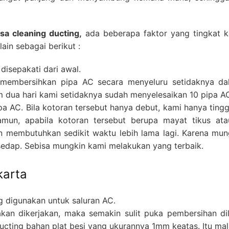
asa cleaning ducting,
ada beberapa faktor yang tingkat k
ain sebagai berikut :
isepakati dari awal.
k membersihkan pipa AC secara menyeluru setidaknya da
m dua hari kami setidaknya sudah menyelesaikan 10 pipa A
a AC. Bila kotoran tersebut hanya debut, kami hanya ting
un, apabila kotoran tersebut berupa mayat tikus ata
membutuhkan sedikit waktu lebih lama lagi. Karena mungk
edap. Sebisa mungkin kami melakukan yang terbaik.
karta
ng digunakan untuk saluran AC.
kan dikerjakan, maka semakin sulit puka pembersihan dil
cting bahan plat besi yang ukurannya 1mm keatas. Itu malah