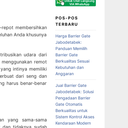
POS-POS
TERBARU
ot-repot membersihkan
keluhan Anda khusunya
Harga Barrier Gate
Jabodetabek:
Panduan Memilih
ribusikan udara dari
Barrier Gate
Berkualitas Sesuai
nya menggunakan remot
Kebutuhan dan
yang intinya memiliki
Anggaran
erbuat dari seng dan
ing harus benar-benar
Jual Barrier Gate
Jabodetabek: Solusi
Pengadaan Barrier
Gate Otomatis
Berkualitas untuk
Sistem Kontrol Akses
an yang sama-sama
Kendaraan Modern
r dan tidaknya sudah