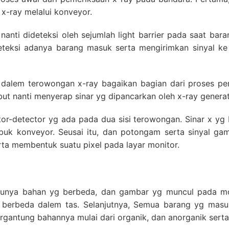
x-ray melalui konveyor.
nanti dideteksi oleh sejumlah light barrier pada saat bar
teksi adanya barang masuk serta mengirimkan sinyal ke 
dalem terowongan x-ray bagaikan bagian dari proses pe
t nanti menyerap sinar yg dipancarkan oleh x-ray generat
or-detector yg ada pada dua sisi terowongan. Sinar x yg 
k konveyor. Seusai itu, dan potongam serta sinyal gam
rta membentuk suatu pixel pada layar monitor.
 punya bahan yg berbeda, dan gambar yg muncul pada m
berbeda dalem tas. Selanjutnya, Semua barang yg masu
ergantung bahannya mulai dari organik, dan anorganik sert