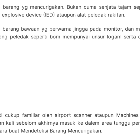
i barang yg mencurigakan. Bukan cuma senjata tajam sep
explosive device (IED) ataupun alat peledak rakitan.
i barang bawaan yg berwarna jingga pada monitor, dan 
ang peledak seperti bom mempunyai unsur logam serta o
l
l
i cukup familiar oleh airport scanner ataupun Machines
ian kali sebelom akhirnya masuk ke dalem area tunggu pen
ra buat Mendeteksi Barang Mencurigakan.