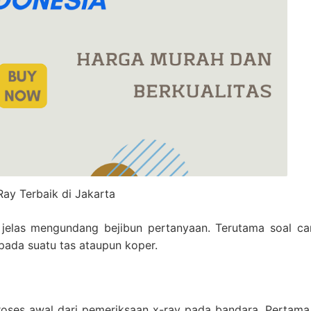
Ray Terbaik di Jakarta
r jelas mengundang bejibun pertanyaan. Terutama soal car
ada suatu tas ataupun koper.
oses awal dari pemeriksaan x-ray pada bandara. Pertama,