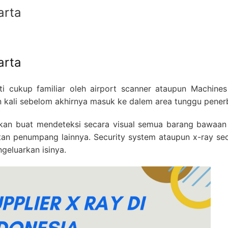
arta
arta
i cukup familiar oleh airport scanner ataupun Machines
ian kali sebelom akhirnya masuk ke dalem area tunggu pene
iptakan buat mendeteksi secara visual semua barang bawa
 penumpang lainnya. Security system ataupun x-ray se
eluarkan isinya.