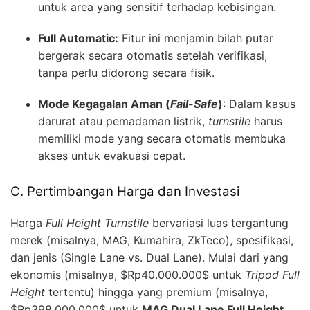
untuk area yang sensitif terhadap kebisingan.
Full Automatic:
Fitur ini menjamin bilah putar
bergerak secara otomatis setelah verifikasi,
tanpa perlu didorong secara fisik.
Mode Kegagalan Aman (
Fail-Safe
)
: Dalam kasus
darurat atau pemadaman listrik,
turnstile
harus
memiliki mode yang secara otomatis membuka
akses untuk evakuasi cepat.
C. Pertimbangan Harga dan Investasi
Harga
Full Height Turnstile
bervariasi luas tergantung
merek (misalnya, MAG, Kumahira, ZkTeco), spesifikasi,
dan jenis (Single Lane vs. Dual Lane). Mulai dari yang
ekonomis (misalnya,
$Rp40.000.000$
untuk
Tripod Full
Height
tertentu) hingga yang premium (misalnya,
$Rp398.000.000$
untuk
MAG Dual Lane Full Height