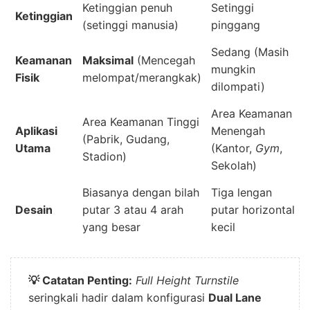
Ketinggian penuh
Setinggi
Ketinggian
(setinggi manusia)
pinggang
Sedang (Masih
Keamanan
Maksimal
(Mencegah
mungkin
Fisik
melompat/merangkak)
dilompati)
Area Keamanan
Area Keamanan Tinggi
Aplikasi
Menengah
(Pabrik, Gudang,
Utama
(Kantor,
Gym
,
Stadion)
Sekolah)
Biasanya dengan bilah
Tiga lengan
Desain
putar 3 atau 4 arah
putar horizontal
yang besar
kecil
💡 Catatan Penting:
Full Height Turnstile
seringkali hadir dalam konfigurasi
Dual Lane