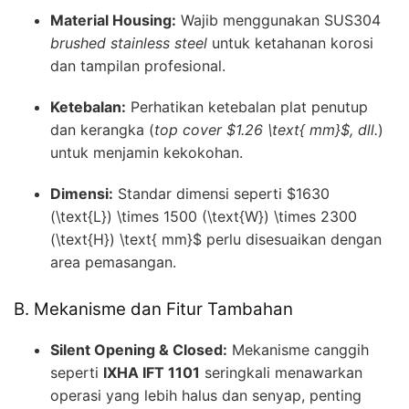
Material Housing:
Wajib menggunakan SUS304
brushed stainless steel
untuk ketahanan korosi
dan tampilan profesional.
Ketebalan:
Perhatikan ketebalan plat penutup
dan kerangka (
top cover
$1.26 \text{ mm}$
, dll.
)
untuk menjamin kekokohan.
Dimensi:
Standar dimensi seperti
$1630
(\text{L}) \times 1500 (\text{W}) \times 2300
(\text{H}) \text{ mm}$
perlu disesuaikan dengan
area pemasangan.
B. Mekanisme dan Fitur Tambahan
Silent Opening & Closed:
Mekanisme canggih
seperti
IXHA IFT 1101
seringkali menawarkan
operasi yang lebih halus dan senyap, penting