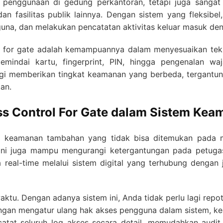
 penggunaan di gedung perkantoran, tetapi juga sangat e
an fasilitas publik lainnya. Dengan sistem yang fleksibel
guna, dan melakukan pencatatan aktivitas keluar masuk den
ol for gate adalah kemampuannya dalam menyesuaikan te
mindai kartu, fingerprint, PIN, hingga pengenalan wa
logi memberikan tingkat keamanan yang berbeda, tergantu
tan.
ss Control For Gate dalam Sistem Ke
n keamanan tambahan yang tidak bisa ditemukan pada m
 ini juga mampu mengurangi ketergantungan pada petug
 real-time melalui sistem digital yang terhubung dengan j
waktu. Dengan adanya sistem ini, Anda tidak perlu lagi rep
engan mengatur ulang hak akses pengguna dalam sistem, k
atat seluruh log akses secara detail, memudahkan audit s