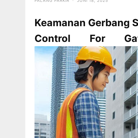
PALANG PARKIR
·
JUNI 18, 2025
Keamanan Gerbang S
Control For G