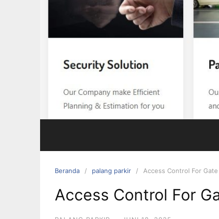
Beranda
palang parkir
Access Control For Gate
Access Control For G