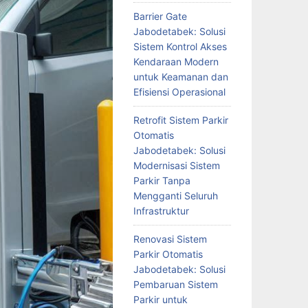
Barrier Gate
Jabodetabek: Solusi
Sistem Kontrol Akses
Kendaraan Modern
untuk Keamanan dan
Efisiensi Operasional
Retrofit Sistem Parkir
Otomatis
Jabodetabek: Solusi
Modernisasi Sistem
Parkir Tanpa
Mengganti Seluruh
Infrastruktur
Renovasi Sistem
Parkir Otomatis
Jabodetabek: Solusi
Pembaruan Sistem
Parkir untuk