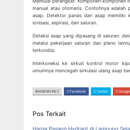
Memulai perangkat: Komponen-komponen ini 
manual atau otomatis. Contohnya adalah pe
asap. Detektor panas dan asap memiliki ka
ionisasi, aspirasi, dan saluran.
Deteksi asap yang dipasang di saluran: de
melalui pekerjaan saluran dan pleno lai
terkondisi.
Interkoneksi ke sirkuit kontrol motor 
umumnya mencegah sirkulasi ulang asap ber
BAGIKAN INI
Facebook
Twitter
Googl
Pos Terkait
Harga Pasang Hydrant di Lampung Sela