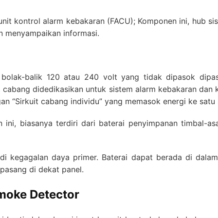
nit kontrol alarm kebakaran (FACU); Komponen ini, hub si
an menyampaikan informasi.
lak-balik 120 atau 240 volt yang tidak dipasok dipaso
it cabang didedikasikan untuk sistem alarm kebakaran dan k
n “Sirkuit cabang individu” yang memasok energi ke satu a
ni, biasanya terdiri dari baterai penyimpanan timbal-a
adi kegagalan daya primer. Baterai dapat berada di dala
ipasang di dekat panel.
moke Detector