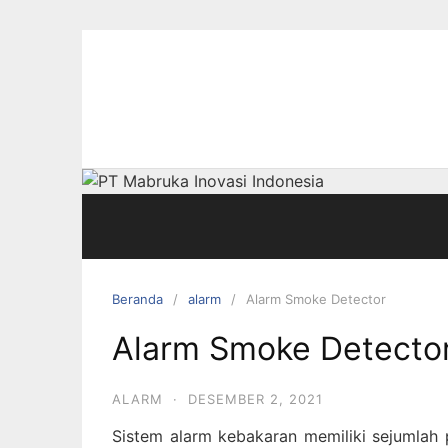
Langsung
ke
konten
Beranda
alarm
Alarm Smoke Detector
Alarm Smoke Detecto
ALARM
·
DESEMBER 2, 2021
Sistem alarm kebakaran memiliki sejumlah