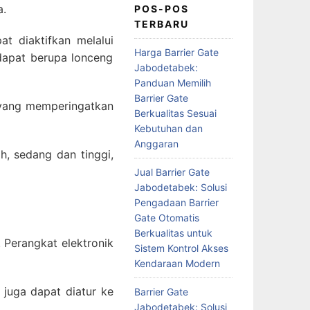
a.
POS-POS
TERBARU
at diaktifkan melalui
Harga Barrier Gate
 dapat berupa lonceng
Jabodetabek:
Panduan Memilih
Barrier Gate
a yang memperingatkan
Berkualitas Sesuai
Kebutuhan dan
Anggaran
h, sedang dan tinggi,
Jual Barrier Gate
Jabodetabek: Solusi
Pengadaan Barrier
Gate Otomatis
Berkualitas untuk
 Perangkat elektronik
Sistem Kontrol Akses
Kendaraan Modern
 juga dapat diatur ke
Barrier Gate
Jabodetabek: Solusi