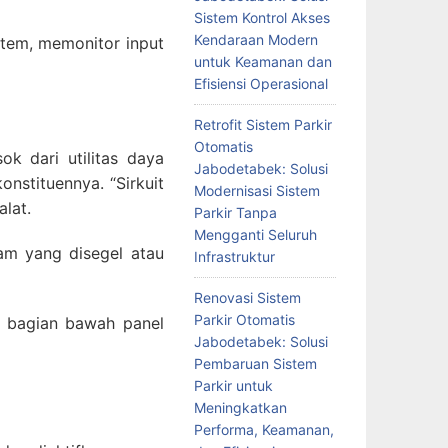
Sistem Kontrol Akses
Kendaraan Modern
stem, memonitor input
untuk Keamanan dan
Efisiensi Operasional
Retrofit Sistem Parkir
Otomatis
k dari utilitas daya
Jabodetabek: Solusi
onstituennya. “Sirkuit
Modernisasi Sistem
lat.
Parkir Tanpa
Mengganti Seluruh
sam yang disegel atau
Infrastruktur
Renovasi Sistem
Parkir Otomatis
m bagian bawah panel
Jabodetabek: Solusi
Pembaruan Sistem
Parkir untuk
Meningkatkan
Performa, Keamanan,