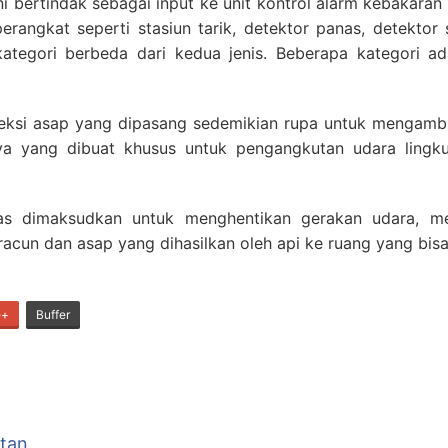
bertindak sebagai input ke unit kontrol alarm kebakaran 
rangkat seperti stasiun tarik, detektor panas, detektor 
tegori berbeda dari kedua jenis. Beberapa kategori adala
teksi asap yang dipasang sedemikian rupa untuk mengambi
nnya yang dibuat khusus untuk pengangkutan udara ling
kipas dimaksudkan untuk menghentikan gerakan udara, 
acun dan asap yang dihasilkan oleh api ke ruang yang bis
e+
Buffer
tan