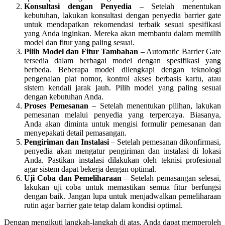
Konsultasi dengan Penyedia
– Setelah menentukan
kebutuhan, lakukan konsultasi dengan penyedia barrier gate
untuk mendapatkan rekomendasi terbaik sesuai spesifikasi
yang Anda inginkan. Mereka akan membantu dalam memilih
model dan fitur yang paling sesuai.
Pilih Model dan Fitur Tambahan
– Automatic Barrier Gate
tersedia dalam berbagai model dengan spesifikasi yang
berbeda. Beberapa model dilengkapi dengan teknologi
pengenalan plat nomor, kontrol akses berbasis kartu, atau
sistem kendali jarak jauh. Pilih model yang paling sesuai
dengan kebutuhan Anda.
Proses Pemesanan
– Setelah menentukan pilihan, lakukan
pemesanan melalui penyedia yang terpercaya. Biasanya,
Anda akan diminta untuk mengisi formulir pemesanan dan
menyepakati detail pemasangan.
Pengiriman dan Instalasi
– Setelah pemesanan dikonfirmasi,
penyedia akan mengatur pengiriman dan instalasi di lokasi
Anda. Pastikan instalasi dilakukan oleh teknisi profesional
agar sistem dapat bekerja dengan optimal.
Uji Coba dan Pemeliharaan
– Setelah pemasangan selesai,
lakukan uji coba untuk memastikan semua fitur berfungsi
dengan baik. Jangan lupa untuk menjadwalkan pemeliharaan
rutin agar barrier gate tetap dalam kondisi optimal.
Dengan mengikuti langkah-langkah di atas, Anda dapat memperoleh