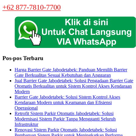
+62 877-7810-7700
Pos-pos Terbaru
Harga Barrier Gate Jabodetabek: Panduan Memilih Barrier
Gate Berkualitas Sesuai Kebutuhan dan Anggaran
Jual Barrier Gate Jabodetabek: Solusi Pengadaan Barrier Gate
Otomatis Berkualitas untuk Sistem Kontrol Akses Kendaraan
Modern
Barrier Gate Jabodetabek: Solusi Sistem Kontrol Akses
Kendaraan Modern untuk Keamanan dan Efisiensi
Operasional
Retrofit Sistem Parkir Otomatis Jabodetabek: Solusi
Modernisasi Sistem Parkir Tanpa Mengganti Seluruh
Infrastruktur
Renovasi Sistem Parkir Otomatis Jabodetabek: Solusi
Pembaruan Sistem Parkir untuk Meningkatkan Performa,