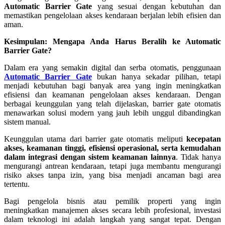
Automatic Barrier Gate
yang sesuai dengan kebutuhan dan
memastikan pengelolaan akses kendaraan berjalan lebih efisien dan
aman.
Kesimpulan: Mengapa Anda Harus Beralih ke Automatic
Barrier Gate?
Dalam era yang semakin digital dan serba otomatis, penggunaan
Automatic Barrier Gate
bukan hanya sekadar pilihan, tetapi
menjadi kebutuhan bagi banyak area yang ingin meningkatkan
efisiensi dan keamanan pengelolaan akses kendaraan. Dengan
berbagai keunggulan yang telah dijelaskan, barrier gate otomatis
menawarkan solusi modern yang jauh lebih unggul dibandingkan
sistem manual.
Keunggulan utama dari barrier gate otomatis meliputi
kecepatan
akses, keamanan tinggi, efisiensi operasional, serta kemudahan
dalam integrasi dengan sistem keamanan lainnya
. Tidak hanya
mengurangi antrean kendaraan, tetapi juga membantu mengurangi
risiko akses tanpa izin, yang bisa menjadi ancaman bagi area
tertentu.
Bagi pengelola bisnis atau pemilik properti yang ingin
meningkatkan manajemen akses secara lebih profesional, investasi
dalam teknologi ini adalah langkah yang sangat tepat. Dengan