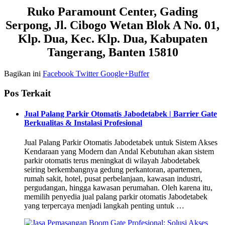
Ruko Paramount Center, Gading
Serpong, Jl. Cibogo Wetan Blok A No. 01,
Klp. Dua, Kec. Klp. Dua, Kabupaten
Tangerang, Banten 15810
Bagikan ini
Facebook
Twitter
Google+
Buffer
Pos Terkait
Jual Palang Parkir Otomatis Jabodetabek | Barrier Gate
Berkualitas & Instalasi Profesional
Jual Palang Parkir Otomatis Jabodetabek untuk Sistem Akses
Kendaraan yang Modern dan Andal Kebutuhan akan sistem
parkir otomatis terus meningkat di wilayah Jabodetabek
seiring berkembangnya gedung perkantoran, apartemen,
rumah sakit, hotel, pusat perbelanjaan, kawasan industri,
pergudangan, hingga kawasan perumahan. Oleh karena itu,
memilih penyedia jual palang parkir otomatis Jabodetabek
yang terpercaya menjadi langkah penting untuk …