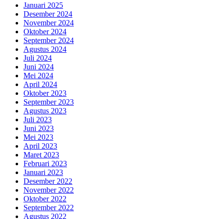
Januari 2025
Desember 2024
November 2024
Oktober 2024
September 2024
Agustus 2024
Juli 2024
Juni 2024
Mei 2024
April 2024
Oktober 2023
September 2023
Agustus 2023
Juli 2023
Juni 2023
Mei 2023
April 2023
Maret 2023
Februari 2023
Januari 2023
Desember 2022
November 2022
Oktober 2022
September 2022
Agustus 2022