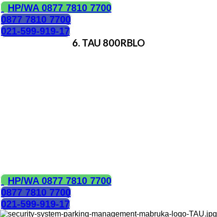
HP/WA 0877 7810 7700
0877 7810 7700
021-599-919-17
6. TAU 800RBLO
Penghalang otomatis
Dilengkapi dengan control elektronik
Bisa digunakan di area perumahan dan public
Penggunaan voltase DC rendah
Teknologi encoder optic
Membuka dengan cepat, 2,2 detik
Bisa untuk penggunaan yang sangat intensif
Cocok untuk alur kendaraan yang sibuk pada area
parkir
Bisa bekerja bahkan ketika listri mati (dengan baterai
cadangan)
HUBUNGI KAMI
HP/WA 0877 7810 7700
0877 7810 7700
021-599-919-17