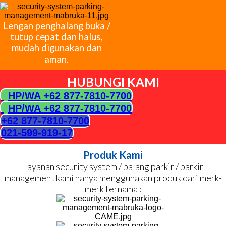
Lengan penghalang buka /
tutup cepat dan halus,
mudah digunakan dan
aman.
HUBUNGI KAMI
HP/WA +62 877-7810-7700
HP/WA +62 877-7810-7700
+62 877-7810-7700
021-599-919-17
Produk Kami
Layanan security system / palang parkir / parkir
management kami hanya menggunakan produk dari merk-
merk ternama :