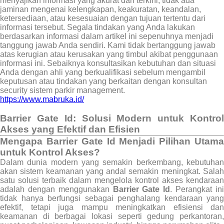
menyajikan informasi yang akurat dan terkini, tidak ada
jaminan mengenai kelengkapan, keakuratan, keandalan,
ketersediaan, atau kesesuaian dengan tujuan tertentu dari
informasi tersebut. Segala tindakan yang Anda lakukan
berdasarkan informasi dalam artikel ini sepenuhnya menjadi
tanggung jawab Anda sendiri. Kami tidak bertanggung jawab
atas kerugian atau kerusakan yang timbul akibat penggunaan
informasi ini. Sebaiknya konsultasikan kebutuhan dan situasi
Anda dengan ahli yang berkualifikasi sebelum mengambil
keputusan atau tindakan yang berkaitan dengan konsultan
security sistem parkir management.
https://www.mabruka.id/
Barrier Gate Id: Solusi Modern untuk Kontrol
Akses yang Efektif dan Efisien
Mengapa Barrier Gate Id Menjadi Pilihan Utama
untuk Kontrol Akses?
Dalam dunia modern yang semakin berkembang, kebutuhan
akan sistem keamanan yang andal semakin meningkat. Salah
satu solusi terbaik dalam mengelola kontrol akses kendaraan
adalah dengan menggunakan
Barrier Gate Id
. Perangkat in
tidak hanya berfungsi sebagai penghalang kendaraan yang
efektif, tetapi juga mampu meningkatkan efisiensi dan
keamanan di berbagai lokasi seperti gedung perkantoran,