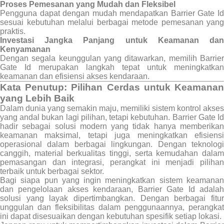
Proses Pemesanan yang Mudah dan Fleksibel
Pengguna dapat dengan mudah mendapatkan Barrier Gate Id
sesuai kebutuhan melalui berbagai metode pemesanan yang
praktis.
Investasi Jangka Panjang untuk Keamanan dan
Kenyamanan
Dengan segala keunggulan yang ditawarkan, memilih Barrier
Gate Id merupakan langkah tepat untuk meningkatkan
keamanan dan efisiensi akses kendaraan.
Kata Penutup: Pilihan Cerdas untuk Keamanan
yang Lebih Baik
Dalam dunia yang semakin maju, memiliki sistem kontrol akses
yang andal bukan lagi pilihan, tetapi kebutuhan. Barrier Gate Id
hadir sebagai solusi modern yang tidak hanya memberikan
keamanan maksimal, tetapi juga meningkatkan efisiensi
operasional dalam berbagai lingkungan. Dengan teknologi
canggih, material berkualitas tinggi, serta kemudahan dalam
pemasangan dan integrasi, perangkat ini menjadi pilihan
terbaik untuk berbagai sektor.
Bagi siapa pun yang ingin meningkatkan sistem keamanan
dan pengelolaan akses kendaraan, Barrier Gate Id adalah
solusi yang layak dipertimbangkan. Dengan berbagai fitur
unggulan dan fleksibilitas dalam penggunaannya, perangkat
ini dapat disesuaikan dengan kebutuhan spesifik setiap lokasi.