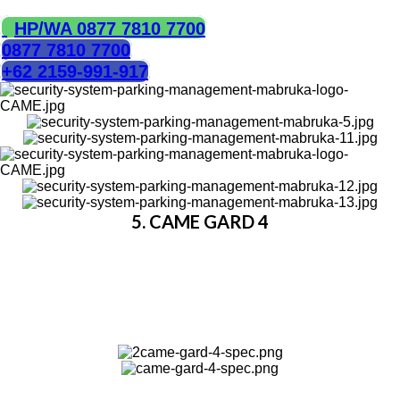
HUBUNGI KAMI
HP/WA 0877 7810 7700
0877 7810 7700
+62 2159-991-917
5. CAME GARD 4
Palang parkir bermerk Came ini didesain dan dibuat
sepenuhnya di Itali. Palang parkir seri ini bisa membuka
hingga 3,75 m. Seri ini sangat direkomendasikan untuk
digunakan di jalan dan area parkir baik area industri
atau umum. Bisa digunakan dengan sumber daya 230
VAC atau 24 VDC.
HUBUNGI KAMI