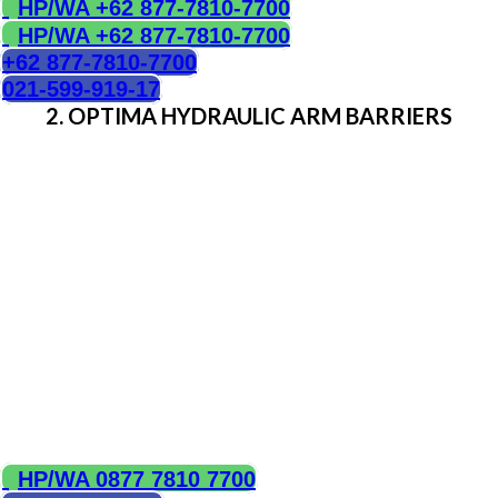
HP/WA +62 877-7810-7700
HP/WA +62 877-7810-7700
+62 877-7810-7700
021-599-919-17
2. OPTIMA HYDRAULIC ARM BARRIERS
Digunakan untuk tempat-tempat yang butuh
pengamanan tingkat menengah. Lengan
penghalangnya berupa pipa baja dengan diameter 100
mm atau ada juga yang menggunakan 100 x 100 mm
kotak balok yang ter-las sempurna pada kedua sisinya.
Jika lengan penghalangan ini ditabrak sebuah
kendaraan, ia akan mentransmisikan kekuatan ke beton
dasar, sehingga bisa menghentikan dan merusak
kendaraan. Struktur baja pengunci dan pendukung
lengan penghalang terbuat dari kotak berukuran 100 x
100 x 4 mm dan balok berukuran 100 mm berbentuk U
dan I.
Panjang lengan penghalang bisa mencapai 10 m.
HUBUNGI KAMI
HP/WA 0877 7810 7700