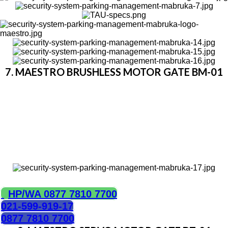
7. MAESTRO BRUSHLESS MOTOR GATE BM-01
Waktu buka tutup fleksibel antara 1,5 – 8 detik
Otomatis ter-reset ketika daya mati
Wireless remote control untuk buka dan tutup
Bisa menggunakan konektor fotosel
Bisa diintegrasikan dengan sistem parkir mobil
Menggunakan listri 220V dengan daya di bawah 40
Watt
Memiliki batere back up 24 V
HUBUNGI KAMI
HP/WA 0877 7810 7700
021-599-919-17
0877 7810 7700