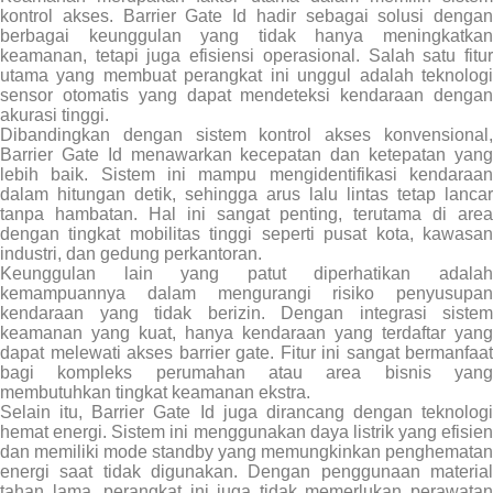
kontrol akses. Barrier Gate Id hadir sebagai solusi dengan
berbagai keunggulan yang tidak hanya meningkatkan
keamanan, tetapi juga efisiensi operasional. Salah satu fitur
utama yang membuat perangkat ini unggul adalah teknologi
sensor otomatis yang dapat mendeteksi kendaraan dengan
akurasi tinggi.
Dibandingkan dengan sistem kontrol akses konvensional,
Barrier Gate Id menawarkan kecepatan dan ketepatan yang
lebih baik. Sistem ini mampu mengidentifikasi kendaraan
dalam hitungan detik, sehingga arus lalu lintas tetap lancar
tanpa hambatan. Hal ini sangat penting, terutama di area
dengan tingkat mobilitas tinggi seperti pusat kota, kawasan
industri, dan gedung perkantoran.
Keunggulan lain yang patut diperhatikan adalah
kemampuannya dalam mengurangi risiko penyusupan
kendaraan yang tidak berizin. Dengan integrasi sistem
keamanan yang kuat, hanya kendaraan yang terdaftar yang
dapat melewati akses barrier gate. Fitur ini sangat bermanfaat
bagi kompleks perumahan atau area bisnis yang
membutuhkan tingkat keamanan ekstra.
Selain itu, Barrier Gate Id juga dirancang dengan teknologi
hemat energi. Sistem ini menggunakan daya listrik yang efisien
dan memiliki mode standby yang memungkinkan penghematan
energi saat tidak digunakan. Dengan penggunaan material
tahan lama, perangkat ini juga tidak memerlukan perawatan