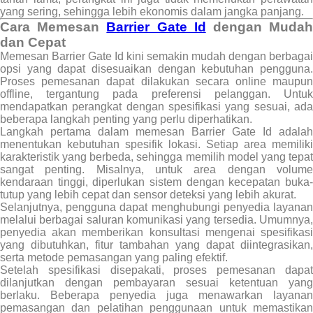
yang sering, sehingga lebih ekonomis dalam jangka panjang.
Cara Memesan
Barrier Gate Id
dengan Muda
dan Cepat
Memesan Barrier Gate Id kini semakin mudah dengan berbagai
opsi yang dapat disesuaikan dengan kebutuhan pengguna.
Proses pemesanan dapat dilakukan secara online maupun
offline, tergantung pada preferensi pelanggan. Untuk
mendapatkan perangkat dengan spesifikasi yang sesuai, ada
beberapa langkah penting yang perlu diperhatikan.
Langkah pertama dalam memesan Barrier Gate Id adalah
menentukan kebutuhan spesifik lokasi. Setiap area memiliki
karakteristik yang berbeda, sehingga memilih model yang tepat
sangat penting. Misalnya, untuk area dengan volume
kendaraan tinggi, diperlukan sistem dengan kecepatan buka-
tutup yang lebih cepat dan sensor deteksi yang lebih akurat.
Selanjutnya, pengguna dapat menghubungi penyedia layanan
melalui berbagai saluran komunikasi yang tersedia. Umumnya,
penyedia akan memberikan konsultasi mengenai spesifikasi
yang dibutuhkan, fitur tambahan yang dapat diintegrasikan,
serta metode pemasangan yang paling efektif.
Setelah spesifikasi disepakati, proses pemesanan dapat
dilanjutkan dengan pembayaran sesuai ketentuan yang
berlaku. Beberapa penyedia juga menawarkan layanan
pemasangan dan pelatihan penggunaan untuk memastikan