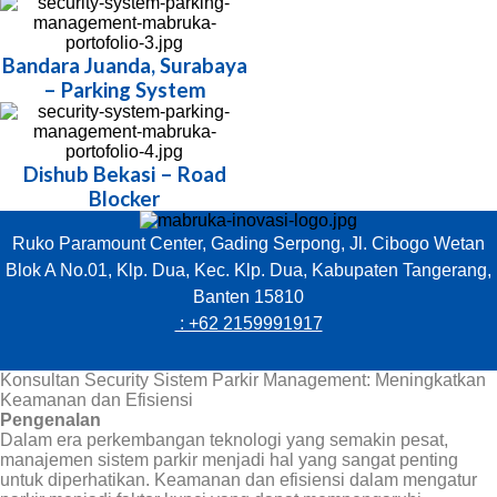
Bandara Juanda, Surabaya
– Parking System
Dishub Bekasi – Road
Blocker
Ruko Paramount Center, Gading Serpong, Jl. Cibogo Wetan
Blok A No.01, Klp. Dua, Kec. Klp. Dua, Kabupaten Tangerang,
Banten 15810
: +62 2159991917
Konsultan Security Sistem Parkir Management: Meningkatkan
Keamanan dan Efisiensi
Pengenalan
Dalam era perkembangan teknologi yang semakin pesat,
manajemen sistem parkir menjadi hal yang sangat penting
untuk diperhatikan. Keamanan dan efisiensi dalam mengatur