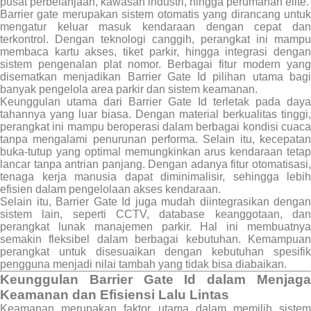
pusat perbelanjaan, kawasan industri, hingga perumahan elite.
Barrier gate merupakan sistem otomatis yang dirancang untuk
mengatur keluar masuk kendaraan dengan cepat dan
terkontrol. Dengan teknologi canggih, perangkat ini mampu
membaca kartu akses, tiket parkir, hingga integrasi dengan
sistem pengenalan plat nomor. Berbagai fitur modern yang
disematkan menjadikan Barrier Gate Id pilihan utama bagi
banyak pengelola area parkir dan sistem keamanan.
Keunggulan utama dari Barrier Gate Id terletak pada daya
tahannya yang luar biasa. Dengan material berkualitas tinggi,
perangkat ini mampu beroperasi dalam berbagai kondisi cuaca
tanpa mengalami penurunan performa. Selain itu, kecepatan
buka-tutup yang optimal memungkinkan arus kendaraan tetap
lancar tanpa antrian panjang. Dengan adanya fitur otomatisasi,
tenaga kerja manusia dapat diminimalisir, sehingga lebih
efisien dalam pengelolaan akses kendaraan.
Selain itu, Barrier Gate Id juga mudah diintegrasikan dengan
sistem lain, seperti CCTV, database keanggotaan, dan
perangkat lunak manajemen parkir. Hal ini membuatnya
semakin fleksibel dalam berbagai kebutuhan. Kemampuan
perangkat untuk disesuaikan dengan kebutuhan spesifik
pengguna menjadi nilai tambah yang tidak bisa diabaikan.
Keunggulan Barrier Gate Id dalam Menjaga
Keamanan dan Efisiensi Lalu Lintas
Keamanan merupakan faktor utama dalam memilih sistem