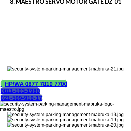
8. MAESTRO SERVO MOTOR GATE DZ-01
Kecepatan buka dan tutup bisa sangat mudah
disesuaikan
Arah lengan kanan dan kiri bisa diubah dengan mudah
Ketika daya mati, nuka tutup manual dan bisa terkunci
sendiri
Wireless remote
Output 10 port fotosel
Bisa solar panel
Lengan bisa dicustom
HUBUNGI KAMI
HP/WA 0877 7810 7700
0811-103-1980
021-599-919-17