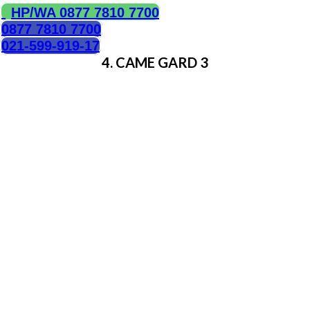
HP/WA 0877 7810 7700
0877 7810 7700
021-599-919-17
4. CAME GARD 3
Came Gard 3 sepenuhnya 100% buatan Itali. Sudah
teruji penggunaannya selama 15 tahun dengan
penggunaan intensitas tinggi dengan iklim yang ekstrim.
Spesifikasi :
Lengan penghalang terbuka sepenuhnya dalam 0,9
detik.
Didukung oleh 24 V DC daya
Pengaturan elektronik berbasis ENCODER untuk
deteksi halangan dan kontrol gerakan.
Tampilan untuk memperlihatkan fungsi-fungsi control
Diagnosis mandiri untuk pengamanan alat
Dirancang untuk menampung baik fotosel maupun
cahaya berkedip di badan penghalang, untuk
pengoperasian yang aman dalam durasi yang lama
Bisa dihubungkan ke sumber tenaga cadangan untuk
memastikan pengoperasian bahkan selama listrik mati.