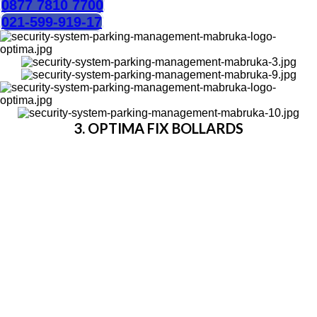
0877 7810 7700
021-599-919-17
3. OPTIMA FIX BOLLARDS
Didesain untuk kendaraan, kepentingan militer, industri,
pemerintahan, gedung komersial atau jalanan yang
ditutup untuk umum.
Spesifikasi :
Diameter bollard : Ø165-215-270mm.
Tinggi mulai dari 500 mm hingga 1.250 mm. Bagian
yang terpendam : 300 mm.
Bagian atas ditutup oleh baja keras
Material utama : baja keras
Galvanis panas dicelupkan dan dicat dengan garis
warna kuning dan hitam. Tersedia juga warna lain.
HUBUNGI KAMI