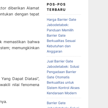
POS-POS
ktor diberikan Alamat
TERBARU
entukan dengan tepat
Harga Barrier Gate
Jabodetabek:
Panduan Memilih
Barrier Gate
Berkualitas Sesuai
tuk memastikan bahwa
Kebutuhan dan
sistem; memungkinkan
Anggaran
Jual Barrier Gate
Jabodetabek: Solusi
Pengadaan Barrier
Gate Otomatis
Yang Dapat Diatasi”,
Berkualitas untuk
akili nilai fenomena
Sistem Kontrol Akses
Kendaraan Modern
nya.
Barrier Gate