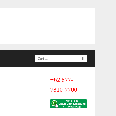
C
A
R
I
U
+62 877-
N
T
7810-7700
U
K
: