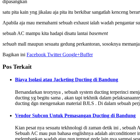
dipasangkan
satu pita kain yng jikalau aja pita itu berkibar sangatlah kenceng berart
Apabila aja mau memahami sebuah exhaust ialah wadah pengantar suh
sebuah AC mampu kita hadapi disatu lantai
basement
sebuah
mall maupun sesuatu gedung perkantoran, sosoknya memanjang s
Bagikan ini
Facebook
Twitter
Google+
Buffer
Pos Terkait
Biaya Isolasi atau Jacketing Ducting di Bandung
Bersandarkan teorynya , sebuah system ducting terperinci menja
ducting yg begitu sama , akan tapi tekhnik dalam pelaksanaann
ducting dgn mengenakan material BJLS . Di dalam sebuah pe
Vendor Subcon Untuk Pemasangan Ducting di Bandung
Kian pesat nya sesuatu tekhnologi di zaman detik ini , sebua
Sebuah AC mau pun bahasa englishnya adalah airconditioner i
melembapkan wadah atau pun tempat gede lain nya sampai ses