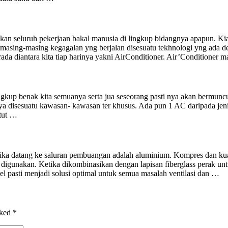
 seluruh pekerjaan bakal manusia di lingkup bidangnya apapun. Kian
masing-masing kegagalan yng berjalan disesuatu tekhnologi yng ada det
ada diantara kita tiap harinya yakni AirConditioner. Air’Conditioner
ingkup benak kita semuanya serta jua seseorang pasti nya akan bermuncu
nya disesuatu kawasan- kawasan ter khusus. Ada pun 1 AC daripada jeni
atut …
ika datang ke saluran pembuangan adalah aluminium. Kompres dan ku
ak digunakan. Ketika dikombinasikan dengan lapisan fiberglass perak u
el pasti menjadi solusi optimal untuk semua masalah ventilasi dan …
rked
*