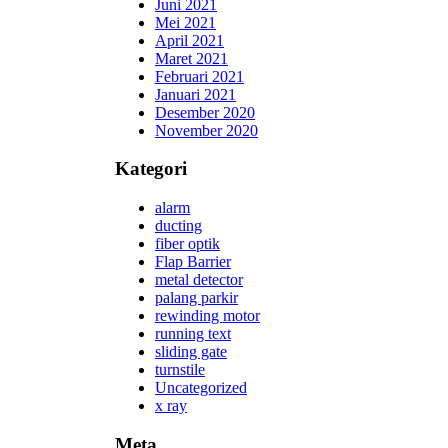
Juni 2021
Mei 2021
April 2021
Maret 2021
Februari 2021
Januari 2021
Desember 2020
November 2020
Kategori
alarm
ducting
fiber optik
Flap Barrier
metal detector
palang parkir
rewinding motor
running text
sliding gate
turnstile
Uncategorized
x ray
Meta