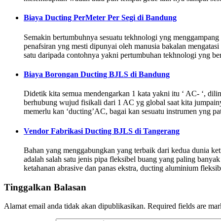
Biaya Ducting PerMeter Per Segi di Bandung
Semakin bertumbuhnya sesuatu tekhnologi yng menggampang kan
penafsiran yng mesti dipunyai oleh manusia bakalan mengatasi 
satu daripada contohnya yakni pertumbuhan tekhnologi yng ber
Biaya Borongan Ducting BJLS di Bandung
Didetik kita semua mendengarkan 1 kata yakni itu ‘ AC- ‘, dil
berhubung wujud fisikali dari 1 AC yg global saat kita jumpai
memerlu kan ‘ducting’AC, bagai kan sesuatu instrumen yng p
Vendor Fabrikasi Ducting BJLS di Tangerang
Bahan yang menggabungkan yang terbaik dari kedua dunia ket
adalah salah satu jenis pipa fleksibel buang yang paling bany
ketahanan abrasive dan panas ekstra, ducting aluminium fleksib
Tinggalkan Balasan
Alamat email anda tidak akan dipublikasikan.
Required fields are ma