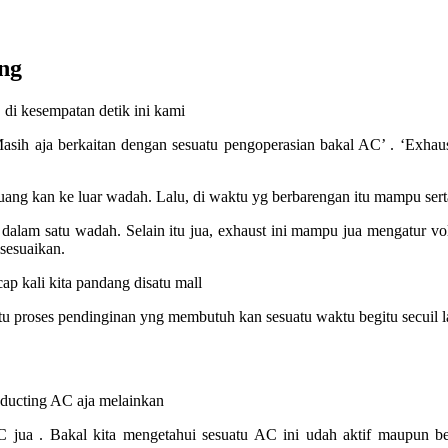
ng
 di kesempatan detik ini kami
Masih aja berkaitan dengan sesuatu pengoperasian bakal AC’ . ‘Exhau
buang kan ke luar wadah. Lalu, di waktu yg berbarengan itu mampu se
 dalam satu wadah. Selain itu jua, exhaust ini mampu jua mengatur v
isesuaikan.
cap kali kita pandang disatu mall
tu proses pendinginan yng membutuh kan sesuatu waktu begitu secuil l
 ducting AC aja melainkan
C jua . Bakal kita mengetahui sesuatu AC ini udah aktif maupun