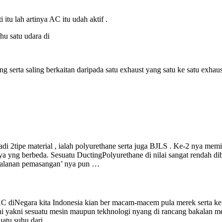
i itu lah artinya AC itu udah aktif .
u satu udara di
erta saling berkaitan daripada satu exhaust yang satu ke satu exhaust
di 2tipe material , ialah polyurethane serta juga BJLS . Ke-2 nya memi
ya yng berbeda. Sesuatu DuctingPolyurethane di nilai sangat rendah di
rjalanan pemasangan’ nya pun …
h AC diNegara kita Indonesia kian ber macam-macem pula merek serta k
ni yakni sesuatu mesin maupun tekhnologi nyang di rancang bakalan m
uatu suhu dari …