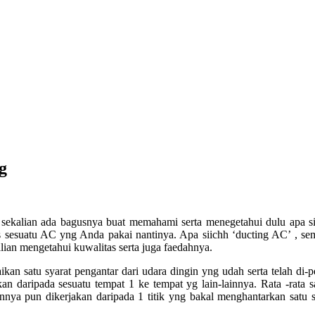
g
alian ada bagusnya buat memahami serta menegetahui dulu apa sich
as sesuatu AC yng Anda pakai nantinya. Apa siichh ‘ducting AC’ , se
lian mengetahui kuwalitas serta juga faedahnya.
kan satu syarat pengantar dari udara dingin yng udah serta telah di-p
n daripada sesuatu tempat 1 ke tempat yg lain-lainnya. Rata -rata 
annya pun dikerjakan daripada 1 titik yng bakal menghantarkan satu