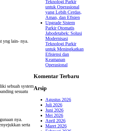
Teknologi Parkir
untuk Operasional
yang Lebih Cerdas,
Aman, dan Efisien
Upgrade Sistem
Parkir Otomatis
Jabodetabek: Solusi
Modernisasi
 yng lain- nya.
Teknologi Parkir
untuk Meningkatkan
Efisiensi dan
Keamanan
Operasional
Komentar Terbaru
liki sebuah system
Arsip
banding sesuatu
Agustus 2026
Juli 2026
Juni 2026
Mei 2026
egunaan nya.
April 2026
enyejukkan serta
Maret 2026