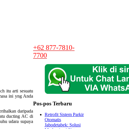
+62 877-7810-
7700
 itu arti sesuatu
masa ini yng Anda
Pos-pos Terbaru
erihalkan daripada
Retrofit Sistem Parkir
satu ducting AC di
Otomatis
 suhu udara supaya
Jabodetabek: Solusi