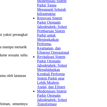
Modernisasi Sistem
Parkir Tanpa
Mengganti Seluruh
Infrastruktur
Renovasi Sistem
Parkir Otomatis
Jabodetabek: Solusi
Pembaruan Sistem
st yakni perangkat
Parkir untuk
Meningkatkan
Performa,
rta mampu menarik
Keamanan, dan
Efisiensi Operasional
olume sesuatu suhu
Revitalisasi Sistem
Parkir Otomatis
Jabodetabek: Solusi
Menghidupkan
Kembali Performa
ama oleh lantaran
Sistem Parkir agar
Lebih Modern,
Andal, dan Efisien
Modernisasi Sistem
Parkir Otomatis
Jabodetabek: Solusi
 beloman, umumnya
Transformasi