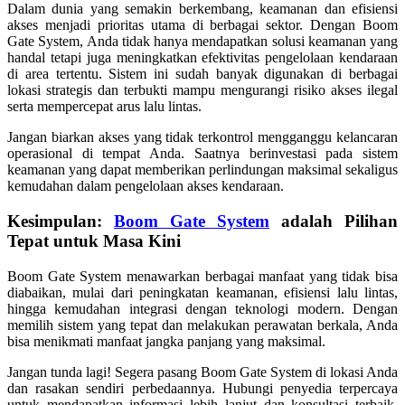
Dalam dunia yang semakin berkembang, keamanan dan efisiensi
akses menjadi prioritas utama di berbagai sektor. Dengan Boom
Gate System, Anda tidak hanya mendapatkan solusi keamanan yang
handal tetapi juga meningkatkan efektivitas pengelolaan kendaraan
di area tertentu. Sistem ini sudah banyak digunakan di berbagai
lokasi strategis dan terbukti mampu mengurangi risiko akses ilegal
serta mempercepat arus lalu lintas.
Jangan biarkan akses yang tidak terkontrol mengganggu kelancaran
operasional di tempat Anda. Saatnya berinvestasi pada sistem
keamanan yang dapat memberikan perlindungan maksimal sekaligus
kemudahan dalam pengelolaan akses kendaraan.
Kesimpulan:
Boom Gate System
adalah Pilihan
Tepat untuk Masa Kini
Boom Gate System menawarkan berbagai manfaat yang tidak bisa
diabaikan, mulai dari peningkatan keamanan, efisiensi lalu lintas,
hingga kemudahan integrasi dengan teknologi modern. Dengan
memilih sistem yang tepat dan melakukan perawatan berkala, Anda
bisa menikmati manfaat jangka panjang yang maksimal.
Jangan tunda lagi! Segera pasang Boom Gate System di lokasi Anda
dan rasakan sendiri perbedaannya. Hubungi penyedia terpercaya
untuk mendapatkan informasi lebih lanjut dan konsultasi terbaik.