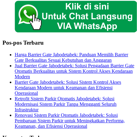
Pos-pos Terbaru
Harga Barrier Gate Jabodetabek: Panduan Memilih Barrier
Gate Berkualitas Sesuai Kebutuhan dan Anggaran
Jual Barrier Gate Jabodetabek: Solusi Pengadaan Barrier Gate
Otomatis Berkualitas untuk Sistem Kontrol Akses Kendaraan
Modern
Barrier Gate Jabodetabek: Solusi Sistem Kontrol Akses
Kendaraan Modern untuk Keamanan dan Efisiensi
Operasional
Retrofit Sistem Parkir Otomatis Jabodetabek: Solusi
Modernisasi Sistem Parkir Tanpa Mengganti Seluruh
Infrastruktur
Renovasi Sistem Parkir Otomatis Jabodetabek: Solusi
Pembaruan Sistem Parkir untuk Meningkatkan Performa,
Keamanan, dan Efisiensi Operasional