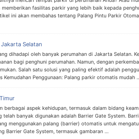
litnya mencari tempat parkir di perumahan Anda? Atau mu
emberikan fasilitas parkir yang lebih baik kepada penghu
tikel ini akan membahas tentang Palang Pintu Parkir Otom
 Jakarta Selatan
ng dihadapi oleh banyak perumahan di Jakarta Selatan. K
amanan bagi penghuni perumahan. Namun, dengan perkemba
mukan. Salah satu solusi yang paling efektif adalah pengg
tis Kemudahan Penggunaan: Palang parkir otomatis mudah 
 Timur
m berbagai aspek kehidupan, termasuk dalam bidang keam
ng telah banyak digunakan adalah Barrier Gate System. Barr
ng menggunakan palang (barrier) otomatis untuk mengatur 
ang Barrier Gate System, termasuk gambaran …