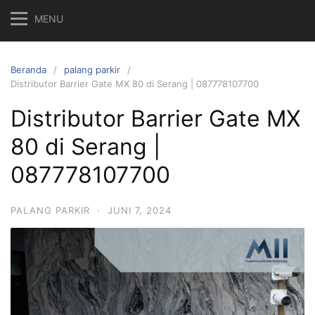
MENU
Beranda
palang parkir
Distributor Barrier Gate MX 80 di Serang | 087778107700
Distributor Barrier Gate MX
80 di Serang |
087778107700
PALANG PARKIR
·
JUNI 7, 2024