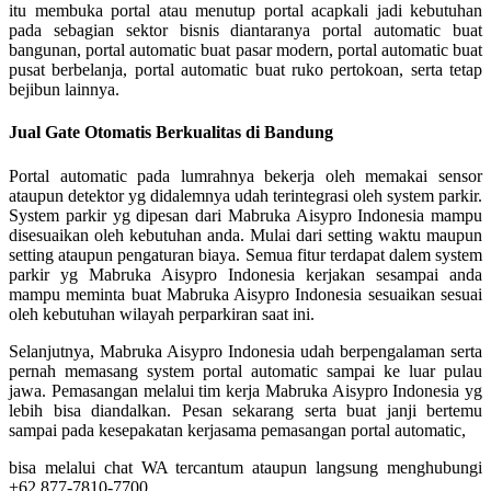
itu membuka portal atau menutup portal acapkali jadi kebutuhan
pada sebagian sektor bisnis diantaranya portal automatic buat
bangunan, portal automatic buat pasar modern, portal automatic buat
pusat berbelanja, portal automatic buat ruko pertokoan, serta tetap
bejibun lainnya.
Jual Gate Otomatis Berkualitas di Bandung
Portal automatic pada lumrahnya bekerja oleh memakai sensor
ataupun detektor yg didalemnya udah terintegrasi oleh system parkir.
System parkir yg dipesan dari Mabruka Aisypro Indonesia mampu
disesuaikan oleh kebutuhan anda. Mulai dari setting waktu maupun
setting ataupun pengaturan biaya. Semua fitur terdapat dalem system
parkir yg Mabruka Aisypro Indonesia kerjakan sesampai anda
mampu meminta buat Mabruka Aisypro Indonesia sesuaikan sesuai
oleh kebutuhan wilayah perparkiran saat ini.
Selanjutnya, Mabruka Aisypro Indonesia udah berpengalaman serta
pernah memasang system portal automatic sampai ke luar pulau
jawa. Pemasangan melalui tim kerja Mabruka Aisypro Indonesia yg
lebih bisa diandalkan. Pesan sekarang serta buat janji bertemu
sampai pada kesepakatan kerjasama pemasangan portal automatic,
bisa melalui chat WA tercantum ataupun langsung menghubungi
+62 877-7810-7700.