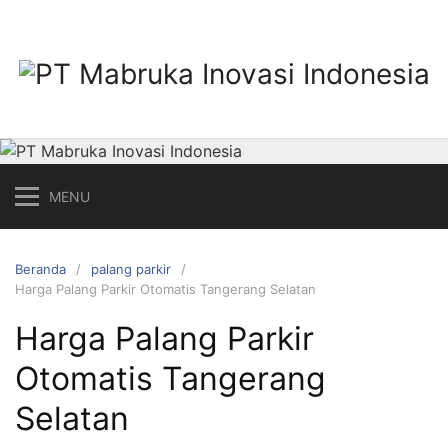
Langsung
ke
konten
MENU
Beranda
palang parkir
Harga Palang Parkir Otomatis Tangerang Selatan
Harga Palang Parkir
Otomatis Tangerang
Selatan