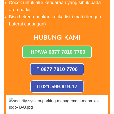
Cocok untuk alur kendaraan yang sibuk pada
area parkir
Bisa bekerja bahkan ketika listri mati (dengan
baterai cadangan)
HUBUNGI KAMI
HP/WA 0877 7810 7700
0877 7810 7700
021-599-919-17