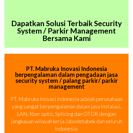
Dapatkan Solusi Terbaik Security
System / Parkir Management
Bersama Kami
PT. Mabruka Inovasi Indonesia
berpengalaman dalam pengadaan jasa
security system / palang parkir/ parkir
management
PT. Mabruka Inovasi Indonesia adalah perusahaan
yang sangat berpengalaman dalam jasa instalasi,
LAN, fiber optic, Splicing dan OTDR dengan
jangkauan wilayah kerja Jabodetabek dan seluruh
Indonesia.