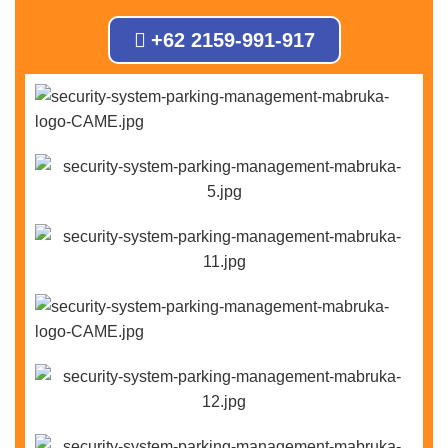
+62 2159-991-917