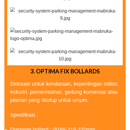
3. OPTIMA FIX BOLLARDS
Didesain untuk kendaraan, kepentingan militer,
industri, pemerintahan, gedung komersial atau
jalanan yang ditutup untuk umum.
Spesifikasi :
Diameter bollard : Ø165-215-270mm.