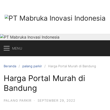
Langsung
ke
konten
MENU
Beranda
palang parkir
Harga Portal Murah di Bandung
Harga Portal Murah di
Bandung
PALANG PARKIR
·
SEPTEMBER 29, 2022