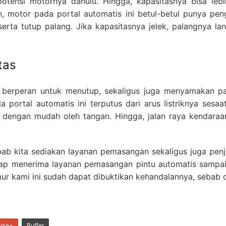
 potensi motornya dahulu. Hingga, kapasitasnya bisa leb
, motor pada portal automatis ini betul-betul punya pen
serta tutup palang. Jika kapasitasnya jelek, palangnya lan
tas
ni berperan untuk menutup, sekaligus juga menyamakan p
ortal automatis ini terputus dari arus listriknya sesaat b
 dengan mudah oleh tangan. Hingga, jalan raya kendaraa
bab kita sediakan layanan pemasangan sekaligus juga penj
iap menerima layanan pemasangan pintu automatis sampai
ur kami ini sudah dapat dibuktikan kehandalannya, sebab di
gle+
Buffer