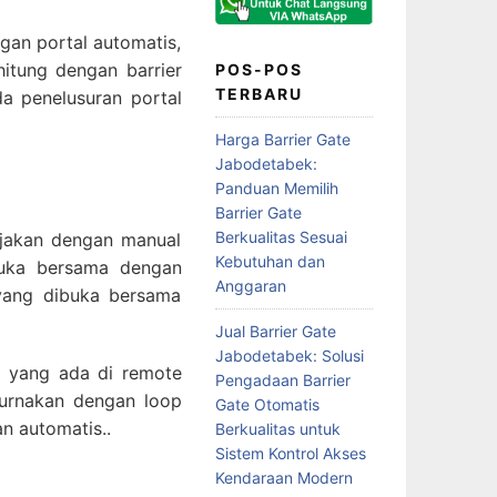
gan portal automatis,
hitung dengan barrier
POS-POS
TERBARU
da penelusuran portal
Harga Barrier Gate
Jabodetabek:
Panduan Memilih
Barrier Gate
Berkualitas Sesuai
rjakan dengan manual
Kebutuhan dan
buka bersama dengan
Anggaran
 yang dibuka bersama
Jual Barrier Gate
Jabodetabek: Solusi
l yang ada di remote
Pengadaan Barrier
purnakan dengan loop
Gate Otomatis
n automatis..
Berkualitas untuk
Sistem Kontrol Akses
Kendaraan Modern