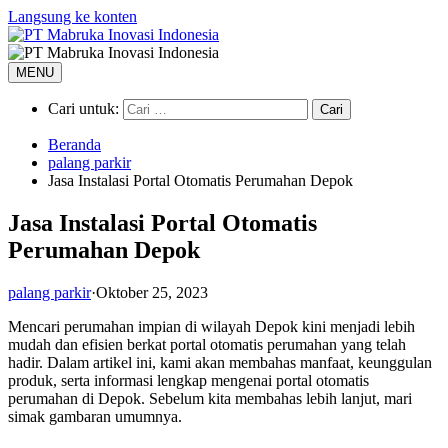
Langsung ke konten
MENU
Cari untuk:
Beranda
palang parkir
Jasa Instalasi Portal Otomatis Perumahan Depok
Jasa Instalasi Portal Otomatis
Perumahan Depok
palang parkir
·
Oktober 25, 2023
Mencari perumahan impian di wilayah Depok kini menjadi lebih
mudah dan efisien berkat portal otomatis perumahan yang telah
hadir. Dalam artikel ini, kami akan membahas manfaat, keunggulan
produk, serta informasi lengkap mengenai portal otomatis
perumahan di Depok. Sebelum kita membahas lebih lanjut, mari
simak gambaran umumnya.