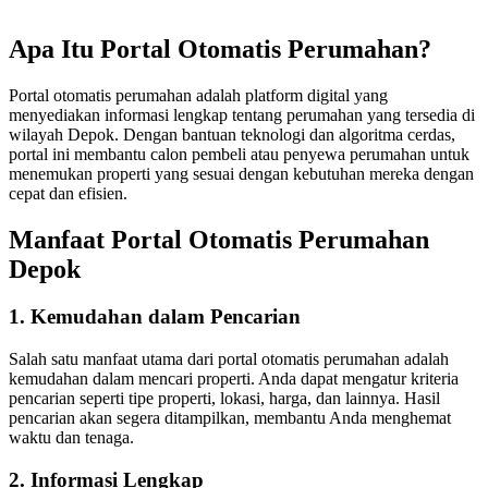
Apa Itu Portal Otomatis Perumahan?
Portal otomatis perumahan adalah platform digital yang
menyediakan informasi lengkap tentang perumahan yang tersedia di
wilayah Depok. Dengan bantuan teknologi dan algoritma cerdas,
portal ini membantu calon pembeli atau penyewa perumahan untuk
menemukan properti yang sesuai dengan kebutuhan mereka dengan
cepat dan efisien.
Manfaat Portal Otomatis Perumahan
Depok
1. Kemudahan dalam Pencarian
Salah satu manfaat utama dari portal otomatis perumahan adalah
kemudahan dalam mencari properti. Anda dapat mengatur kriteria
pencarian seperti tipe properti, lokasi, harga, dan lainnya. Hasil
pencarian akan segera ditampilkan, membantu Anda menghemat
waktu dan tenaga.
2. Informasi Lengkap