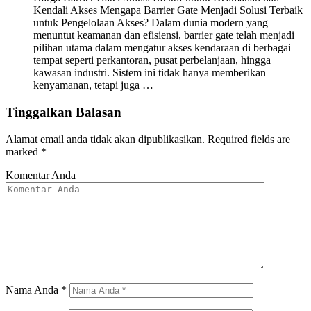
Kendali Akses Mengapa Barrier Gate Menjadi Solusi Terbaik
untuk Pengelolaan Akses? Dalam dunia modern yang
menuntut keamanan dan efisiensi, barrier gate telah menjadi
pilihan utama dalam mengatur akses kendaraan di berbagai
tempat seperti perkantoran, pusat perbelanjaan, hingga
kawasan industri. Sistem ini tidak hanya memberikan
kenyamanan, tetapi juga …
Tinggalkan Balasan
Alamat email anda tidak akan dipublikasikan.
Required fields are
marked
*
Komentar Anda
Nama Anda
*