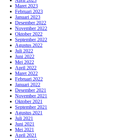
April 2023
Maret 2023
Februari 2023
Januari 2023
Desember 2022
November 2022
Oktober 2022
September 2022
Agustus 2022
Juli 2022
Juni 2022
Mei 2022
April 2022
Maret 2022
Februari 2022
Januari 2022
Desember 2021
November 2021
Oktober 2021
September 2021
Agustus 2021
Juli 2021
Juni 2021
Mei 2021
April 2021