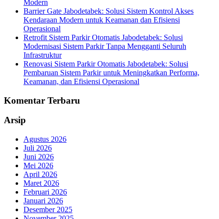
Modern
Barrier Gate Jabodetabek: Solusi Sistem Kontrol Akses
Kendaraan Modern untuk Keamanan dan Efisiensi
Operasional
Retrofit Sistem Parkir Otomatis Jabodetabek: Solusi
Modernisasi Sistem Parkir Tanpa Mengganti Seluruh
Infrastruktur
Renovasi Sistem Parkir Otomatis Jabodetabek: Solusi
Pembaruan Sistem Parkir untuk Meningkatkan Performa,
Keamanan, dan Efisiensi Operasional
Komentar Terbaru
Arsip
Agustus 2026
Juli 2026
Juni 2026
Mei 2026
April 2026
Maret 2026
Februari 2026
Januari 2026
Desember 2025
November 2025