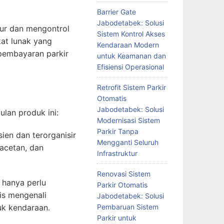
Barrier Gate
Jabodetabek: Solusi
tur dan mengontrol
Sistem Kontrol Akses
at lunak yang
Kendaraan Modern
pembayaran parkir
untuk Keamanan dan
Efisiensi Operasional
Retrofit Sistem Parkir
Otomatis
Jabodetabek: Solusi
lan produk ini:
Modernisasi Sistem
Parkir Tanpa
ien dan terorganisir
Mengganti Seluruh
acetan, dan
Infrastruktur
Renovasi Sistem
 hanya perlu
Parkir Otomatis
is mengenali
Jabodetabek: Solusi
uk kendaraan.
Pembaruan Sistem
Parkir untuk