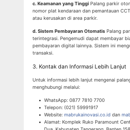
c. Keamanan yang Tinggi
Palang parkir oto
nomor plat kendaraan dan pemantauan CCTV.
atau kerusakan di area parkir.
d. Sistem Pembayaran Otomatis
Palang par
terintegrasi. Pengemudi dapat membayar biay
pembayaran digital lainnya. Sistem ini m
transaksi.
3. Kontak dan Informasi Lebih Lanjut
Untuk informasi lebih lanjut mengenai palan
menghubungi melalui:
WhatsApp: 0877 7810 7700
Telepon: (021) 59991917
Website:
mabrukainovasi.co.id
dan
mab
Alamat: Komplek Ruko Paramount Center
Dua, Kabupaten Tangerang, Banten 15