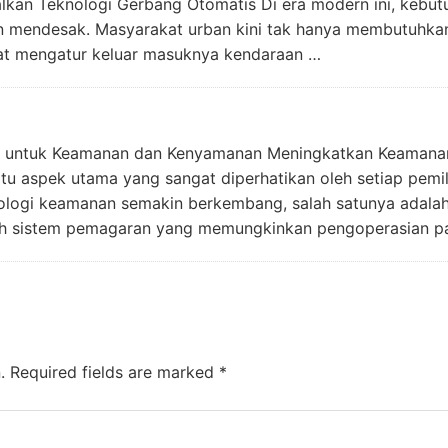
kan Teknologi Gerbang Otomatis Di era modern ini, kebut
in mendesak. Masyarakat urban kini tak hanya membutuhk
apat mengatur keluar masuknya kendaraan …
ih untuk Keamanan dan Kenyamanan Meningkatkan Keaman
tu aspek utama yang sangat diperhatikan oleh setiap pemi
knologi keamanan semakin berkembang, salah satunya adal
ah sistem pemagaran yang memungkinkan pengoperasian p
.
Required fields are marked
*