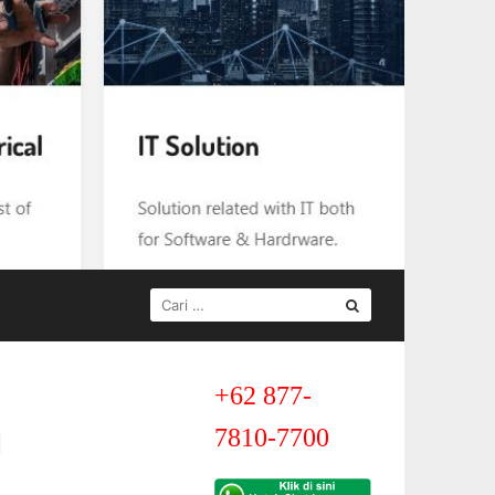
CARI
UNTUK:
+62 877-
g
7810-7700