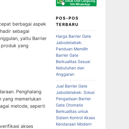
POS-POS
cepat berbagai aspek
TERBARU
hadir sebagai
Harga Barrier Gate
ggulan, yaitu Barrier
Jabodetabek:
t produk yang
Panduan Memilih
Barrier Gate
Berkualitas Sesuai
Kebutuhan dan
Anggaran
Jual Barrier Gate
ndaraan. Penghalang
Jabodetabek: Solusi
ain yang memerlukan
Pengadaan Barrier
Gate Otomatis
agai metode, seperti
Berkualitas untuk
Sistem Kontrol Akses
Kendaraan Modern
erifikasi akses