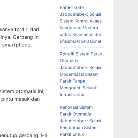
Barrier Gate
Jabodetabek: Solusi
Sistem Kontrol Akses
Kendaraan Modern
anya terdiri dari
untuk Keamanan dan
inya. Gerbang ini
Efisiensi Operasional
i smartphone.
Retrofit Sistem Parkir
Otomatis
Jabodetabek: Solusi
Modernisasi Sistem
Parkir Tanpa
Mengganti Seluruh
stem otomatis ini,
Infrastruktur
 pintu masuk dan
Renovasi Sistem
Parkir Otomatis
Jabodetabek: Solusi
Pembaruan Sistem
Parkir untuk
 menutup gerbang. Hal