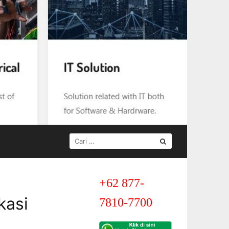
CARI
UNTUK:
+62 877-
kasi
7810-7700