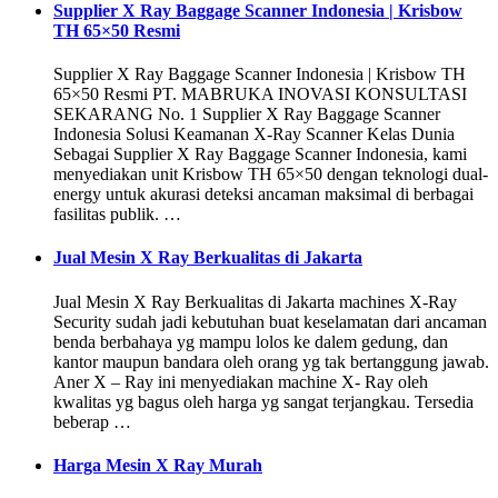
Supplier X Ray Baggage Scanner Indonesia | Krisbow
TH 65×50 Resmi
Supplier X Ray Baggage Scanner Indonesia | Krisbow TH
65×50 Resmi PT. MABRUKA INOVASI KONSULTASI
SEKARANG No. 1 Supplier X Ray Baggage Scanner
Indonesia Solusi Keamanan X-Ray Scanner Kelas Dunia
Sebagai Supplier X Ray Baggage Scanner Indonesia, kami
menyediakan unit Krisbow TH 65×50 dengan teknologi dual-
energy untuk akurasi deteksi ancaman maksimal di berbagai
fasilitas publik. …
Jual Mesin X Ray Berkualitas di Jakarta
Jual Mesin X Ray Berkualitas di Jakarta machines X-Ray
Security sudah jadi kebutuhan buat keselamatan dari ancaman
benda berbahaya yg mampu lolos ke dalem gedung, dan
kantor maupun bandara oleh orang yg tak bertanggung jawab.
Aner X – Ray ini menyediakan machine X- Ray oleh
kwalitas yg bagus oleh harga yg sangat terjangkau. Tersedia
beberap …
Harga Mesin X Ray Murah