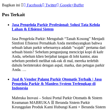
Bagikan ini
Facebook
Twitter
Google+
Buffer
Pos Terkait
Jasa Pengelola Parkir Profesional: Solusi Tata Kelola
Lahan & Efisiensi Sistem
Jasa Pengelola Parkir: Mengubah “Tanah Kosong” Menjadi
Simfoni Efisiensi Pernahkah Anda membayangkan bahwa
sebuah lahan parkir sebenarnya adalah “wajah” pertama dari
sebuah bisnis? Sebelum pengunjung mencicipi kopi di kafe
Anda, sebelum klien berjabat tangan di lobi kantor, atau
sebelum pembeli melihat rak-rak di mal, mereka terlebih
dahulu berinteraksi dengan aspal, marka, dan petugas parkir
Anda. …
Jual & Vendor Palang Parkir Otomatis Terbaik | Jasa
Pengelola Parkir & Manless System Terlengkap di
Indonesia
Mabruka Inovasi – Solusi Portal Parkir Otomatis & Sistem
Keamanan MABRUKA ☰ Beranda Sistem Parkir
Keunggulan Produk Kami Hubungi Kami × Beranda Sistem