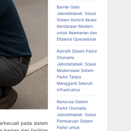
Barrier Gate
Jabodetabek: Solusi
Sistem Kontrol Akses
Kendaraan Modern
untuk Keamanan dan
Efisiensi Operasional
Retrofit Sistem Parkir
Otomatis
Jabodetabek: Solusi
Modernisasi Sistem
Parkir Tanpa
Mengganti Seluruh
Infrastruktur
Renovasi Sistem
Parkir Otomatis
Jabodetabek: Solusi
Pembaruan Sistem
 terkecuali pada sistem
Parkir untuk
bagian dari fasilitas