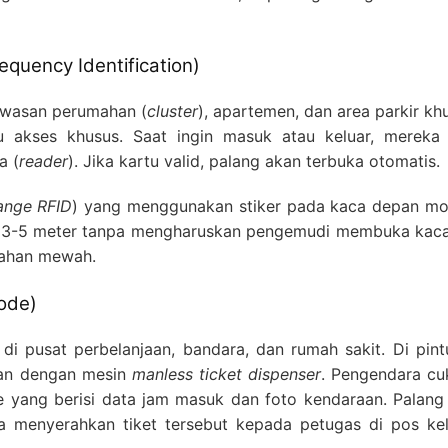
equency Identification)
awasan perumahan (
cluster
), apartemen, dan area parkir kh
u akses khusus. Saat ingin masuk atau keluar, merek
a (
reader
). Jika kartu valid, palang akan terbuka otomatis.
ange RFID
) yang menggunakan stiker pada kaca depan mob
ak 3-5 meter tanpa mengharuskan pengemudi membuka kaca j
ahan mewah.
code)
i di pusat perbelanjaan, bandara, dan rumah sakit. Di pi
nkan dengan mesin
manless ticket dispenser
. Pengendara c
e yang berisi data jam masuk dan foto kendaraan. Palang
ara menyerahkan tiket tersebut kepada petugas di pos ke