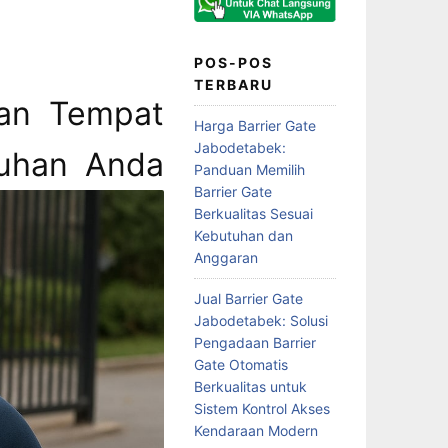
POS-POS
TERBARU
an Tempat
Harga Barrier Gate
Jabodetabek:
tuhan Anda
Panduan Memilih
Barrier Gate
Berkualitas Sesuai
Kebutuhan dan
Anggaran
Jual Barrier Gate
Jabodetabek: Solusi
Pengadaan Barrier
Gate Otomatis
Berkualitas untuk
Sistem Kontrol Akses
Kendaraan Modern