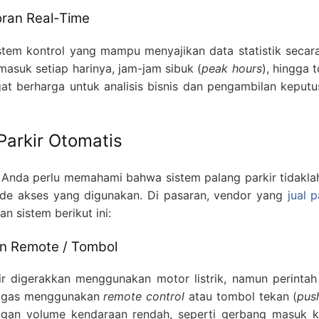
ran Real-Time
stem kontrol yang mampu menyajikan data statistik seca
asuk setiap harinya, jam-jam sibuk (
peak hours
), hingga 
ngat berharga untuk analisis bisnis dan pengambilan keputu
Parkir Otomatis
nda perlu memahami bahwa sistem palang parkir tidaklah
tode akses yang digunakan. Di pasaran, vendor yang
jual 
 sistem berikut ini:
an Remote / Tombol
rkir digerakkan menggunakan motor listrik, namun perin
tugas menggunakan
remote control
atau tombol tekan (
pus
engan volume kendaraan rendah, seperti gerbang masuk