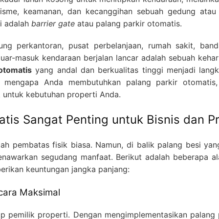
lisme, keamanan, dan kecanggihan sebuah gedung atau 
i adalah
barrier gate
atau palang parkir otomatis.
ng perkantoran, pusat perbelanjaan, rumah sakit, ban
luar-masuk kendaraan berjalan lancar adalah sebuah keharu
 otomatis
yang andal dan berkualitas tinggi menjadi lang
as mengapa Anda membutuhkan palang parkir otomatis, j
 untuk kebutuhan properti Anda.
tis Sangat Penting untuk Bisnis dan Pr
ah pembatas fisik biasa. Namun, di balik palang besi yan
 menawarkan segudang manfaat. Berikut adalah beberapa 
berikan keuntungan jangka panjang:
cara Maksimal
ap pemilik properti. Dengan mengimplementasikan palang p