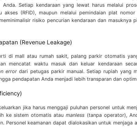
nda. Setiap kendaraan yang lewat harus melalui proses 
 akses (RFID), maupun melalui pemindaian plat nomor 
 meminimalisir risiko pencurian kendaraan dan masuknya p
dapatan (Revenue Leakage)
rti di mall atau rumah sakit, palang parkir otomatis yan
kan mencatat waktu masuk dan keluar kendaraan secara
n error
dari petugas parkir manual. Setiap rupiah yang ma
hingga pendapatan Anda menjadi lebih transparan dan optim
ficiency)
eluarkan jika harus menggaji puluhan personel untuk men
ih ke sistem otomatis atau
manless
(tanpa operator), A
n. Personel keamanan dapat dialokasikan untuk menjaga ar