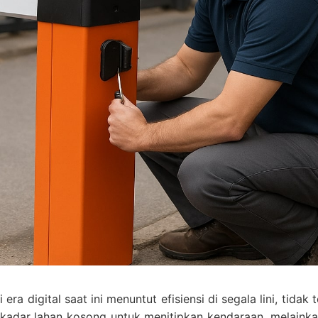
ra digital saat ini menuntut efisiensi di segala lini, tidak
ekadar lahan kosong untuk menitipkan kendaraan, melainkan 