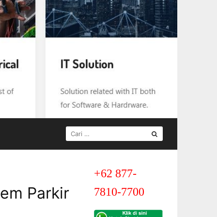
CARI
UNTUK:
+62 877-
tem Parkir
7810-7700