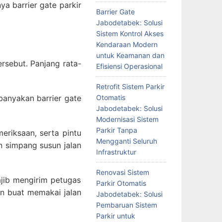
a barrier gate parkir
Barrier Gate
Jabodetabek: Solusi
Sistem Kontrol Akses
Kendaraan Modern
untuk Keamanan dan
rsebut. Panjang rata-
Efisiensi Operasional
Retrofit Sistem Parkir
banyakan barrier gate
Otomatis
Jabodetabek: Solusi
Modernisasi Sistem
Parkir Tanpa
meriksaan, serta pintu
Mengganti Seluruh
n simpang susun jalan
Infrastruktur
Renovasi Sistem
ajib mengirim petugas
Parkir Otomatis
an buat memakai jalan
Jabodetabek: Solusi
Pembaruan Sistem
Parkir untuk