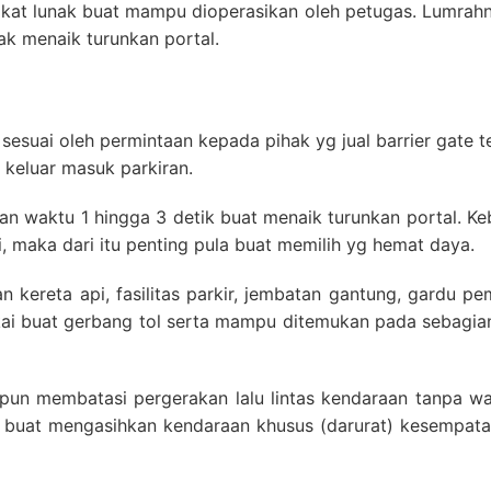
kat lunak buat mampu dioperasikan oleh petugas. Lumrahny
k menaik turunkan portal.
esuai oleh permintaan kepada pihak yg jual barrier gate te
t keluar masuk parkiran.
n waktu 1 hingga 3 detik buat menaik turunkan portal. Ke
, maka dari itu penting pula buat memilih yg hemat daya.
 kereta api, fasilitas parkir, jembatan gantung, gardu pe
kai buat gerbang tol serta mampu ditemukan pada sebagia
upun membatasi pergerakan lalu lintas kendaraan tanpa w
pakai buat mengasihkan kendaraan khusus (darurat) kesempat