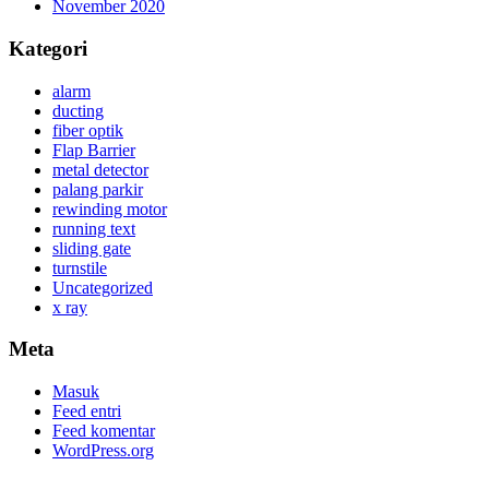
November 2020
Kategori
alarm
ducting
fiber optik
Flap Barrier
metal detector
palang parkir
rewinding motor
running text
sliding gate
turnstile
Uncategorized
x ray
Meta
Masuk
Feed entri
Feed komentar
WordPress.org