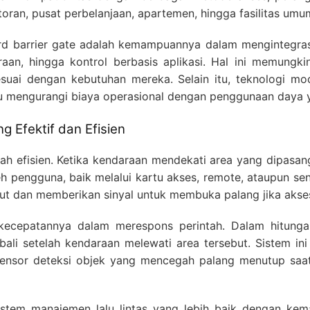
toran, pusat perbelanjaan, apartemen, hingga fasilitas umum
rd barrier gate adalah kemampuannya dalam mengintegras
raan, hingga kontrol berbasis aplikasi. Hal ini memungk
esuai dengan kebutuhan mereka. Selain itu, teknologi mo
 mengurangi biaya operasional dengan penggunaan daya ya
g Efektif dan Efisien
ah efisien. Ketika kendaraan mendekati area yang dipasang
 pengguna, baik melalui kartu akses, remote, ataupun sen
ut dan memberikan sinyal untuk membuka palang jika akses
 kecepatannya dalam merespons perintah. Dalam hitunga
li setelah kendaraan melewati area tersebut. Sistem ini 
sensor deteksi objek yang mencegah palang menutup saa
istem manajemen lalu lintas yang lebih baik dengan k