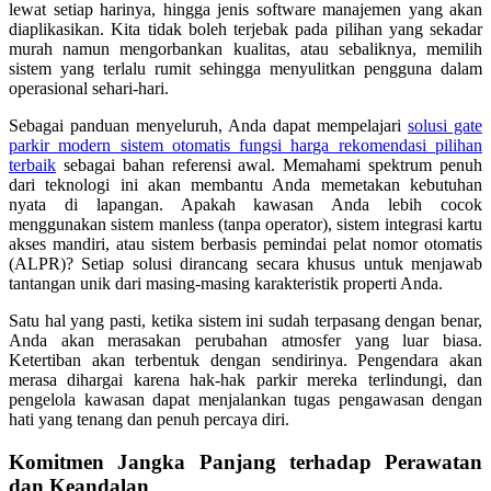
lewat setiap harinya, hingga jenis software manajemen yang akan
diaplikasikan. Kita tidak boleh terjebak pada pilihan yang sekadar
murah namun mengorbankan kualitas, atau sebaliknya, memilih
sistem yang terlalu rumit sehingga menyulitkan pengguna dalam
operasional sehari-hari.
Sebagai panduan menyeluruh, Anda dapat mempelajari
solusi gate
parkir modern sistem otomatis fungsi harga rekomendasi pilihan
terbaik
sebagai bahan referensi awal. Memahami spektrum penuh
dari teknologi ini akan membantu Anda memetakan kebutuhan
nyata di lapangan. Apakah kawasan Anda lebih cocok
menggunakan sistem manless (tanpa operator), sistem integrasi kartu
akses mandiri, atau sistem berbasis pemindai pelat nomor otomatis
(ALPR)? Setiap solusi dirancang secara khusus untuk menjawab
tantangan unik dari masing-masing karakteristik properti Anda.
Satu hal yang pasti, ketika sistem ini sudah terpasang dengan benar,
Anda akan merasakan perubahan atmosfer yang luar biasa.
Ketertiban akan terbentuk dengan sendirinya. Pengendara akan
merasa dihargai karena hak-hak parkir mereka terlindungi, dan
pengelola kawasan dapat menjalankan tugas pengawasan dengan
hati yang tenang dan penuh percaya diri.
Komitmen Jangka Panjang terhadap Perawatan
dan Keandalan