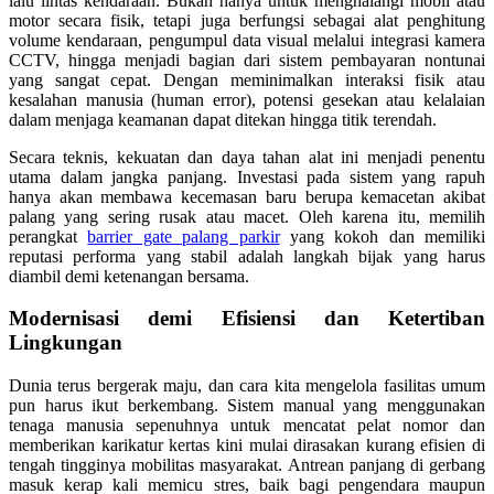
lalu lintas kendaraan. Bukan hanya untuk menghalangi mobil atau
motor secara fisik, tetapi juga berfungsi sebagai alat penghitung
volume kendaraan, pengumpul data visual melalui integrasi kamera
CCTV, hingga menjadi bagian dari sistem pembayaran nontunai
yang sangat cepat. Dengan meminimalkan interaksi fisik atau
kesalahan manusia (human error), potensi gesekan atau kelalaian
dalam menjaga keamanan dapat ditekan hingga titik terendah.
Secara teknis, kekuatan dan daya tahan alat ini menjadi penentu
utama dalam jangka panjang. Investasi pada sistem yang rapuh
hanya akan membawa kecemasan baru berupa kemacetan akibat
palang yang sering rusak atau macet. Oleh karena itu, memilih
perangkat
barrier gate palang parkir
yang kokoh dan memiliki
reputasi performa yang stabil adalah langkah bijak yang harus
diambil demi ketenangan bersama.
Modernisasi demi Efisiensi dan Ketertiban
Lingkungan
Dunia terus bergerak maju, dan cara kita mengelola fasilitas umum
pun harus ikut berkembang. Sistem manual yang menggunakan
tenaga manusia sepenuhnya untuk mencatat pelat nomor dan
memberikan karikatur kertas kini mulai dirasakan kurang efisien di
tengah tingginya mobilitas masyarakat. Antrean panjang di gerbang
masuk kerap kali memicu stres, baik bagi pengendara maupun