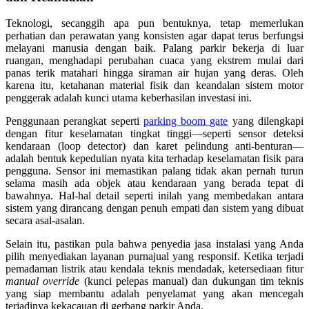
Teknologi, secanggih apa pun bentuknya, tetap memerlukan
perhatian dan perawatan yang konsisten agar dapat terus berfungsi
melayani manusia dengan baik. Palang parkir bekerja di luar
ruangan, menghadapi perubahan cuaca yang ekstrem mulai dari
panas terik matahari hingga siraman air hujan yang deras. Oleh
karena itu, ketahanan material fisik dan keandalan sistem motor
penggerak adalah kunci utama keberhasilan investasi ini.
Penggunaan perangkat seperti
parking boom gate
yang dilengkapi
dengan fitur keselamatan tingkat tinggi—seperti sensor deteksi
kendaraan (loop detector) dan karet pelindung anti-benturan—
adalah bentuk kepedulian nyata kita terhadap keselamatan fisik para
pengguna. Sensor ini memastikan palang tidak akan pernah turun
selama masih ada objek atau kendaraan yang berada tepat di
bawahnya. Hal-hal detail seperti inilah yang membedakan antara
sistem yang dirancang dengan penuh empati dan sistem yang dibuat
secara asal-asalan.
Selain itu, pastikan pula bahwa penyedia jasa instalasi yang Anda
pilih menyediakan layanan purnajual yang responsif. Ketika terjadi
pemadaman listrik atau kendala teknis mendadak, ketersediaan fitur
manual override
(kunci pelepas manual) dan dukungan tim teknis
yang siap membantu adalah penyelamat yang akan mencegah
terjadinya kekacauan di gerbang parkir Anda.