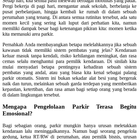
Setiap hari, kita semua pasti melewati berbagai mobilitas yang padat.
Pergi bekerja di pagi hari, mengantar anak sekolah, berbelanja ke
pusat perbelanjaan, hingga kembali ke rumah di dalam sebuah
perumahan yang tenang. Di antara semua rutinitas tersebut, ada satu
momen kecil yang sering kali luput dari perhatian kita, namun
memiliki dampak besar bagi ketenangan pikiran kita: momen ketika
kita memasuki area parkir.
Pernahkah Anda membayangkan betapa melelahkannya jika sebuah
kawasan tidak memiliki sistem pembatas yang jelas? Kendaraan
keluar masuk tanpa kendali, risiko kehilangan meningkat, dan rasa
cemas selalu menghantui para pemilik kendaraan. Di sinilah kita
mulai menyadari betapa pentingnya kehadiran sebuah sistem
pembatas yang andal, atau yang biasa kita kenal sebagai palang
parkir otomatis. Sistem ini bukan sekadar alat besi yang bergerak
naik dan turun, melainkan sebuah garda terdepan yang memberikan
kepastian, ketertiban, dan rasa aman bagi setiap orang yang berada
di dalam lingkungan tersebut.
Mengapa Pengelolaan Parkir Terasa Begitu
Emosional?
Bagi sebagian orang, parkir mungkin hanya urusan meletakkan
kendaraan lalu meninggalkannya. Namun bagi seorang pengelola
gedung, ketua RT/RW di perumahan, atau pemilik bisnis, urusan