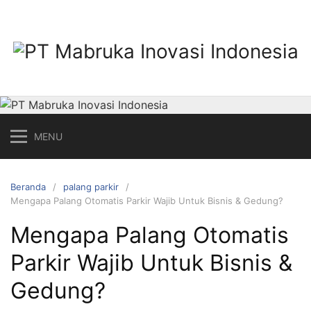
L
a
n
g
s
u
n
g
MENU
k
e
k
Beranda
palang parkir
o
Mengapa Palang Otomatis Parkir Wajib Untuk Bisnis & Gedung?
n
Mengapa Palang Otomatis
t
e
Parkir Wajib Untuk Bisnis &
n
Gedung?