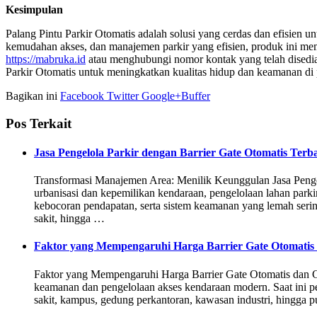
Kesimpulan
Palang Pintu Parkir Otomatis adalah solusi yang cerdas dan efisien
kemudahan akses, dan manajemen parkir yang efisien, produk ini 
https://mabruka.id
atau menghubungi nomor kontak yang telah disediaka
Parkir Otomatis untuk meningkatkan kualitas hidup dan keamanan d
Bagikan ini
Facebook
Twitter
Google+
Buffer
Pos Terkait
Jasa Pengelola Parkir dengan Barrier Gate Otomatis Ter
Transformasi Manajemen Area: Menilik Keunggulan Jasa Penge
urbanisasi dan kepemilikan kendaraan, pengelolaan lahan parkir
kebocoran pendapatan, serta sistem keamanan yang lemah seri
sakit, hingga …
Faktor yang Mempengaruhi Harga Barrier Gate Otomatis
Faktor yang Mempengaruhi Harga Barrier Gate Otomatis dan Car
keamanan dan pengelolaan akses kendaraan modern. Saat ini pe
sakit, kampus, gedung perkantoran, kawasan industri, hingga p