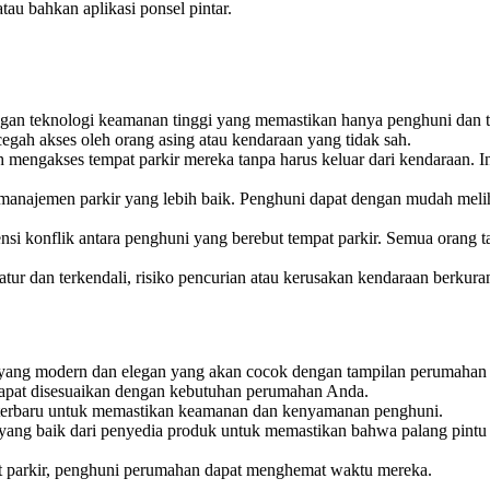
tau bahkan aplikasi ponsel pintar.
dengan teknologi keamanan tinggi yang memastikan hanya penghuni dan
gah akses oleh orang asing atau kendaraan yang tidak sah.
mengakses tempat parkir mereka tanpa harus keluar dari kendaraan. I
anajemen parkir yang lebih baik. Penghuni dapat dengan mudah melih
ensi konflik antara penghuni yang berebut tempat parkir. Semua orang 
atur dan terkendali, risiko pencurian atau kerusakan kendaraan berkura
in yang modern dan elegan yang akan cocok dengan tampilan perumahan
dapat disesuaikan dengan kebutuhan perumahan Anda.
i terbaru untuk memastikan keamanan dan kenyamanan penghuni.
ang baik dari penyedia produk untuk memastikan bahwa palang pintu 
t parkir, penghuni perumahan dapat menghemat waktu mereka.