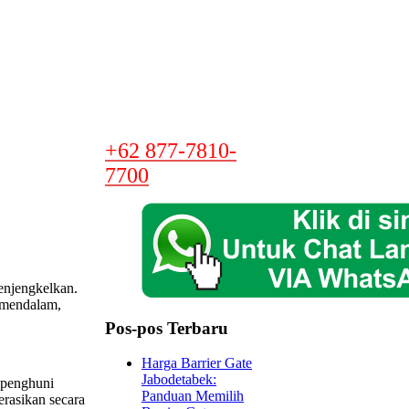
+62 877-7810-
7700
enjengkelkan.
a mendalam,
Pos-pos Terbaru
Harga Barrier Gate
Jabodetabek:
 penghuni
Panduan Memilih
erasikan secara