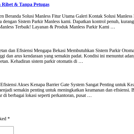
a Ribet & Tanpa Petugas
sien Beranda Solusi Manless Fitur Utama Galeri Kontak Solusi Manless 
 dengan Sistem Parkir Manless kami. Dapatkan kontrol penuh, kurangi
 Manless Terbaik! Layanan & Produk Manless Parkir Kami …
cetan dan Efisiensi Mengapa Bekasi Membutuhkan Sistem Parkir Otomat
inggi dan arus kendaraan yang semakin padat. Kondisi ini menuntut adan
etan. Kehadiran sistem parkir otomatis di …
 Efisiensi Akses Kenapa Barrier Gate System Sangat Penting untuk 
enjadi semakin penting untuk meningkatkan keamanan dan efisiensi. Ba
ar di berbagai lokasi seperti perkantoran, pusat …
rked
*