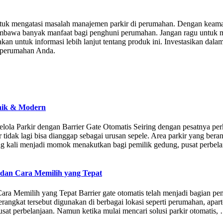
 untuk mengatasi masalah manajemen parkir di perumahan. Dengan keama
membawa banyak manfaat bagi penghuni perumahan. Jangan ragu untuk
n untuk informasi lebih lanjut tentang produk ini. Investasikan dala
i perumahan Anda.
baik & Modern
lola Parkir dengan Barrier Gate Otomatis Seiring dengan pesatnya p
 tidak lagi bisa dianggap sebagai urusan sepele. Area parkir yang bera
ng kali menjadi momok menakutkan bagi pemilik gedung, pusat perbel
 dan Cara Memilih yang Tepat
a Memilih yang Tepat Barrier gate otomatis telah menjadi bagian pen
rangkat tersebut digunakan di berbagai lokasi seperti perumahan, apa
usat perbelanjaan. Namun ketika mulai mencari solusi parkir otomatis,