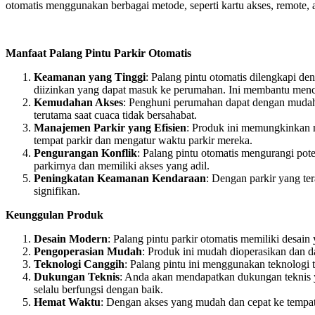
otomatis menggunakan berbagai metode, seperti kartu akses, remote, a
Manfaat Palang Pintu Parkir Otomatis
Keamanan yang Tinggi
: Palang pintu otomatis dilengkapi 
diizinkan yang dapat masuk ke perumahan. Ini membantu mence
Kemudahan Akses
: Penghuni perumahan dapat dengan mudah 
terutama saat cuaca tidak bersahabat.
Manajemen Parkir yang Efisien
: Produk ini memungkinkan m
tempat parkir dan mengatur waktu parkir mereka.
Pengurangan Konflik
: Palang pintu otomatis mengurangi pot
parkirnya dan memiliki akses yang adil.
Peningkatan Keamanan Kendaraan
: Dengan parkir yang ter
signifikan.
Keunggulan Produk
Desain Modern
: Palang pintu parkir otomatis memiliki desa
Pengoperasian Mudah
: Produk ini mudah dioperasikan dan 
Teknologi Canggih
: Palang pintu ini menggunakan teknolog
Dukungan Teknis
: Anda akan mendapatkan dukungan teknis y
selalu berfungsi dengan baik.
Hemat Waktu
: Dengan akses yang mudah dan cepat ke tempa