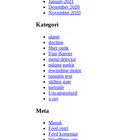
Januari 2021
Desember 2020
November 2020
Kategori
alarm
ducting
fiber optik
Flap Barrier
metal detector
palang parkir
rewinding motor
running text
sliding gate
turnstile
Uncategorized
x ray
Meta
Masuk
Feed entri
Feed komentar
WordPress.org