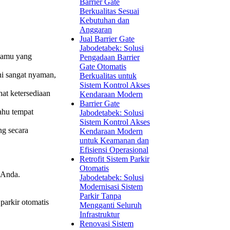
Barrier Gate
Berkualitas Sesuai
Kebutuhan dan
Anggaran
Jual Barrier Gate
Jabodetabek: Solusi
 tamu yang
Pengadaan Barrier
Gate Otomatis
ni sangat nyaman,
Berkualitas untuk
Sistem Kontrol Akses
at ketersediaan
Kendaraan Modern
Barrier Gate
tahu tempat
Jabodetabek: Solusi
Sistem Kontrol Akses
ng secara
Kendaraan Modern
untuk Keamanan dan
Efisiensi Operasional
Retrofit Sistem Parkir
Otomatis
 Anda.
Jabodetabek: Solusi
Modernisasi Sistem
Parkir Tanpa
parkir otomatis
Mengganti Seluruh
Infrastruktur
Renovasi Sistem