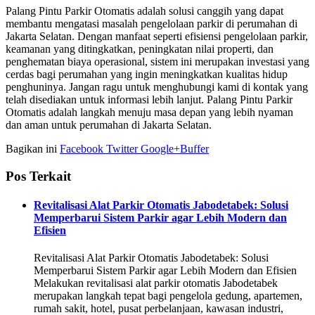
Palang Pintu Parkir Otomatis adalah solusi canggih yang dapat
membantu mengatasi masalah pengelolaan parkir di perumahan di
Jakarta Selatan. Dengan manfaat seperti efisiensi pengelolaan parkir,
keamanan yang ditingkatkan, peningkatan nilai properti, dan
penghematan biaya operasional, sistem ini merupakan investasi yang
cerdas bagi perumahan yang ingin meningkatkan kualitas hidup
penghuninya. Jangan ragu untuk menghubungi kami di kontak yang
telah disediakan untuk informasi lebih lanjut. Palang Pintu Parkir
Otomatis adalah langkah menuju masa depan yang lebih nyaman
dan aman untuk perumahan di Jakarta Selatan.
Bagikan ini
Facebook
Twitter
Google+
Buffer
Pos Terkait
Revitalisasi Alat Parkir Otomatis Jabodetabek: Solusi
Memperbarui Sistem Parkir agar Lebih Modern dan
Efisien
Revitalisasi Alat Parkir Otomatis Jabodetabek: Solusi
Memperbarui Sistem Parkir agar Lebih Modern dan Efisien
Melakukan revitalisasi alat parkir otomatis Jabodetabek
merupakan langkah tepat bagi pengelola gedung, apartemen,
rumah sakit, hotel, pusat perbelanjaan, kawasan industri,