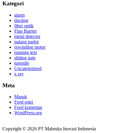
Kategori
alarm
ducting
fiber optik
Flap Barrier
metal detector
palang parkir
rewinding motor
running text
sliding gate
turnstile
Uncategorized
x ray
Meta
Masuk
Feed entri
Feed komentar
WordPress.org
Copyright © 2026 PT Mabruka Inovasi Indonesia