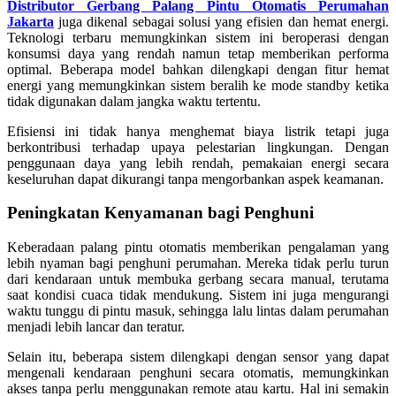
Distributor Gerbang Palang Pintu Otomatis Perumahan
Jakarta
juga dikenal sebagai solusi yang efisien dan hemat energi.
Teknologi terbaru memungkinkan sistem ini beroperasi dengan
konsumsi daya yang rendah namun tetap memberikan performa
optimal. Beberapa model bahkan dilengkapi dengan fitur hemat
energi yang memungkinkan sistem beralih ke mode standby ketika
tidak digunakan dalam jangka waktu tertentu.
Efisiensi ini tidak hanya menghemat biaya listrik tetapi juga
berkontribusi terhadap upaya pelestarian lingkungan. Dengan
penggunaan daya yang lebih rendah, pemakaian energi secara
keseluruhan dapat dikurangi tanpa mengorbankan aspek keamanan.
Peningkatan Kenyamanan bagi Penghuni
Keberadaan palang pintu otomatis memberikan pengalaman yang
lebih nyaman bagi penghuni perumahan. Mereka tidak perlu turun
dari kendaraan untuk membuka gerbang secara manual, terutama
saat kondisi cuaca tidak mendukung. Sistem ini juga mengurangi
waktu tunggu di pintu masuk, sehingga lalu lintas dalam perumahan
menjadi lebih lancar dan teratur.
Selain itu, beberapa sistem dilengkapi dengan sensor yang dapat
mengenali kendaraan penghuni secara otomatis, memungkinkan
akses tanpa perlu menggunakan remote atau kartu. Hal ini semakin