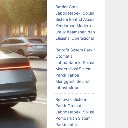
Barrier Gate
Jabodetabek: Solusi
Sistem Kontrol Akses
Kendaraan Modern
untuk Keamanan dan
Efisiensi Operasional
Retrofit Sistem Parkir
Otomatis
Jabodetabek: Solusi
Modernisasi Sistem
Parkir Tanpa
Mengganti Seluruh
Infrastruktur
Renovasi Sistem
Parkir Otomatis
Jabodetabek: Solusi
Pembaruan Sistem
Parkir untuk