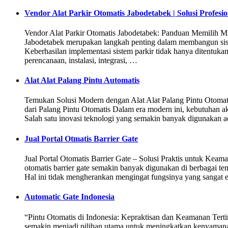
Vendor Alat Parkir Otomatis Jabodetabek | Solusi Profesi
Vendor Alat Parkir Otomatis Jabodetabek: Panduan Memilih Mit
Jabodetabek merupakan langkah penting dalam membangun siste
Keberhasilan implementasi sistem parkir tidak hanya ditentuka
perencanaan, instalasi, integrasi, …
Alat Alat Palang Pintu Automatis
Temukan Solusi Modern dengan Alat Alat Palang Pintu Otoma
dari Palang Pintu Otomatis Dalam era modern ini, kebutuhan ak
Salah satu inovasi teknologi yang semakin banyak digunakan ad
Jual Portal Otmatis Barrier Gate
Jual Portal Otomatis Barrier Gate – Solusi Praktis untuk Ke
otomatis barrier gate semakin banyak digunakan di berbagai tem
Hal ini tidak mengherankan mengingat fungsinya yang sangat e
Automatic Gate Indonesia
“Pintu Otomatis di Indonesia: Kepraktisan dan Keamanan Terti
semakin menjadi pilihan utama untuk meningkatkan kenyamanan