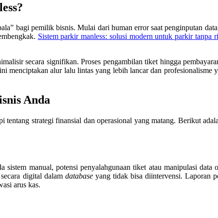
less?
ala” bagi pemilik bisnis. Mulai dari human error saat penginputan data
 membengkak.
Sistem parkir manless: solusi modern untuk parkir tanpa r
nimalisir secara signifikan. Proses pengambilan tiket hingga pembayara
ni menciptakan alur lalu lintas yang lebih lancar dan profesionalisme y
isnis Anda
 tentang strategi finansial dan operasional yang matang. Berikut adal
a sistem manual, potensi penyalahgunaan tiket atau manipulasi data 
 secara digital dalam
database
yang tidak bisa diintervensi. Laporan p
asi arus kas.