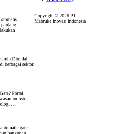
Copyright © 2026 PT
 otomatis
Mabruka Inovasi Indonesia
 panjang.
elakukan
rjamin Dimulai
i berbagai sektor.
Gate? Portal
wasan industri.
nologi …
automatic gate
upun bangunan