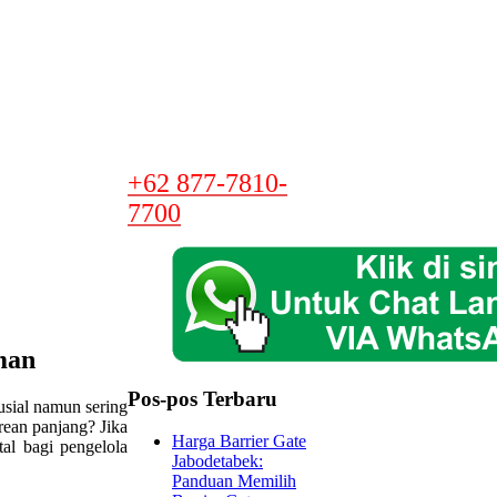
+62 877-7810-
7700
man
Pos-pos Terbaru
rusial namun sering
rean panjang? Jika
Harga Barrier Gate
tal bagi pengelola
Jabodetabek:
Panduan Memilih