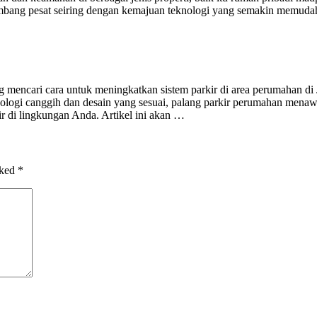
erkembang pesat seiring dengan kemajuan teknologi yang semakin memud
g mencari cara untuk meningkatkan sistem parkir di area perumahan di 
nologi canggih dan desain yang sesuai, palang parkir perumahan mena
r di lingkungan Anda. Artikel ini akan …
rked
*