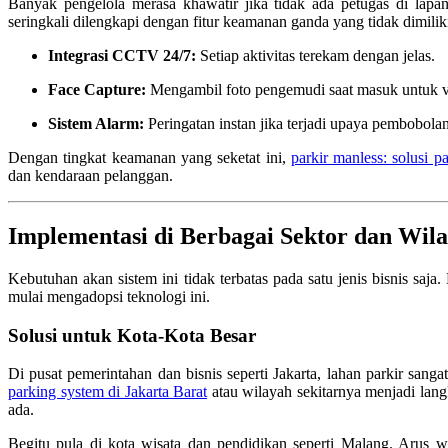
Banyak pengelola merasa khawatir jika tidak ada petugas di lap
seringkali dilengkapi dengan fitur keamanan ganda yang tidak dimilik
Integrasi CCTV 24/7:
Setiap aktivitas terekam dengan jelas.
Face Capture:
Mengambil foto pengemudi saat masuk untuk ver
Sistem Alarm:
Peringatan instan jika terjadi upaya pembobolan
Dengan tingkat keamanan yang seketat ini,
parkir manless: solusi p
dan kendaraan pelanggan.
Implementasi di Berbagai Sektor dan Wil
Kebutuhan akan sistem ini tidak terbatas pada satu jenis bisnis saj
mulai mengadopsi teknologi ini.
Solusi untuk Kota-Kota Besar
Di pusat pemerintahan dan bisnis seperti Jakarta, lahan parkir sang
parking system di Jakarta Barat
atau wilayah sekitarnya menjadi lan
ada.
Begitu pula di kota wisata dan pendidikan seperti Malang. Arus 