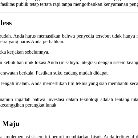
silitas publik tetap tertata rapi tanpa mengorbankan kenyamanan pen
less
mudah. Anda harus memastikan bahwa penyedia tersebut tidak hanya me
teria yang harus Anda perhatikan:
eka kerjakan sebelumnya.
an kebutuhan unik lokasi Anda (misalnya: integrasi dengan sistem kea
rawatan berkala. Pastikan suku cadang mudah didapat.
 di tengah malam, Anda memerlukan tim teknis yang siap membantu sec
 namun ingatlah bahwa investasi dalam teknologi adalah tentang nila
 kecanggihan perangkat lunak.
h Maju
implementasi sistem ini berarti membiarkan bisnis Anda tertinggal da