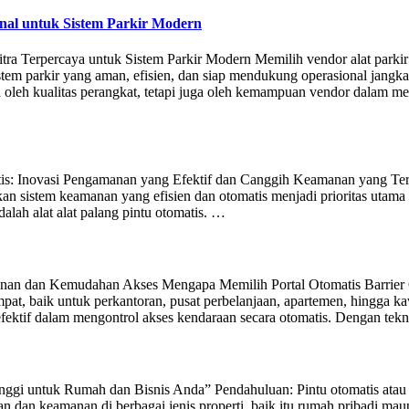
onal untuk Sistem Parkir Modern
ra Terpercaya untuk Sistem Parkir Modern Memilih vendor alat parkir
m parkir yang aman, efisien, dan siap mendukung operasional jangka
n oleh kualitas perangkat, tetapi juga oleh kemampuan vendor dalam m
tis: Inovasi Pengamanan yang Efektif dan Canggih Keamanan yang Te
an sistem keamanan yang efisien dan otomatis menjadi prioritas utama d
alah alat alat palang pintu otomatis. …
amanan dan Kemudahan Akses Mengapa Memilih Portal Otomatis Barrier 
pat, baik untuk perkantoran, pusat perbelanjaan, apartemen, hingga ka
fektif dalam mengontrol akses kendaraan secara otomatis. Dengan tek
nggi untuk Rumah dan Bisnis Anda” Pendahuluan: Pintu otomatis atau 
 dan keamanan di berbagai jenis properti, baik itu rumah pribadi ma