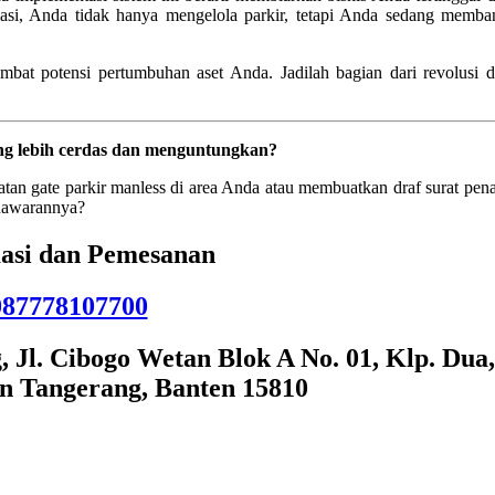
si, Anda tidak hanya mengelola parkir, tetapi Anda sedang memba
bat potensi pertumbuhan aset Anda. Jadilah bagian dari revolusi di
ng lebih cerdas dan menguntungkan?
n gate parkir manless di area Anda atau membuatkan draf surat pena
enawarannya?
asi dan Pemesanan
087778107700
Jl. Cibogo Wetan Blok A No. 01, Klp. Dua,
n Tangerang, Banten 15810