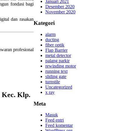
Januari 2021
ngun fondasi bagi
Desember 2020
November 2020
gital dan rasakan
Kategori
alarm
ducting
fiber optik
waran profesional
Flap Barrier
metal detector
palang parkir
rewinding motor
running text
sliding gate
turnstile
Uncategorized
x ray
 Kec. Klp.
Meta
Masuk
Feed entri
Feed komentar
WordPress.org