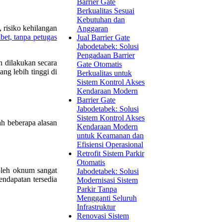
Barrier Gate
Berkualitas Sesuai
Kebutuhan dan
, risiko kehilangan
Anggaran
ibet, tanpa petugas
Jual Barrier Gate
Jabodetabek: Solusi
Pengadaan Barrier
n dilakukan secara
Gate Otomatis
ang lebih tinggi di
Berkualitas untuk
Sistem Kontrol Akses
Kendaraan Modern
Barrier Gate
Jabodetabek: Solusi
Sistem Kontrol Akses
ah beberapa alasan
Kendaraan Modern
untuk Keamanan dan
Efisiensi Operasional
Retrofit Sistem Parkir
Otomatis
oleh oknum sangat
Jabodetabek: Solusi
endapatan tersedia
Modernisasi Sistem
Parkir Tanpa
Mengganti Seluruh
Infrastruktur
Renovasi Sistem