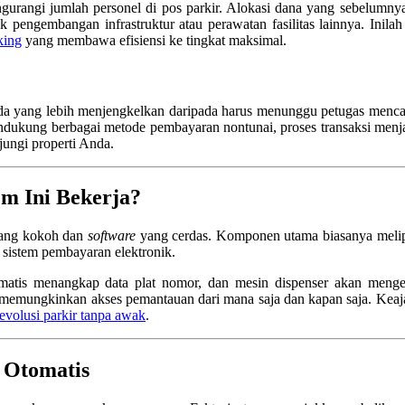
rangi jumlah personel di pos parkir. Alokasi dana yang sebelumny
k pengembangan infrastruktur atau perawatan fasilitas lainnya. Inilah
king
yang membawa efisiensi ke tingkat maksimal.
 ada yang lebih menjengkelkan daripada harus menunggu petugas menc
dukung berbagai metode pembayaran nontunai, proses transaksi menjad
jungi properti Anda.
em Ini Bekerja?
ang kokoh dan
software
yang cerdas. Komponen utama biasanya meliput
an sistem pembayaran elektronik.
matis menangkap data plat nomor, dan mesin dispenser akan mengel
 memungkinkan akses pemantauan dari mana saja dan kapan saja. Keaja
evolusi parkir tanpa awak
.
 Otomatis