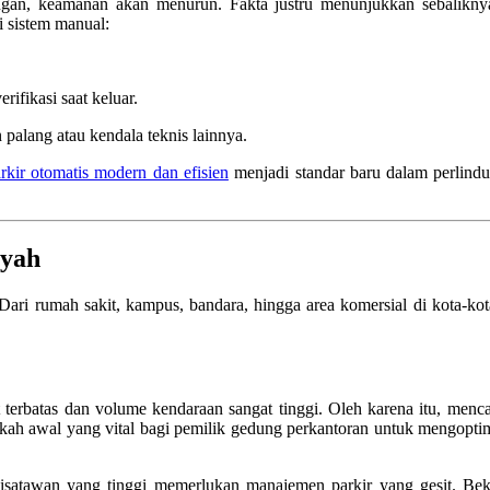
angan, keamanan akan menurun. Fakta justru menunjukkan sebalikny
i sistem manual:
ifikasi saat keluar.
 palang atau kendala teknis lainnya.
arkir otomatis modern dan efisien
menjadi standar baru dalam perlindu
ayah
a. Dari rumah sakit, kampus, bandara, hingga area komersial di kota-ko
at terbatas dan volume kendaraan sangat tinggi. Oleh karena itu, menc
gkah awal yang vital bagi pemilik gedung perkantoran untuk mengopt
wisatawan yang tinggi memerlukan manajemen parkir yang gesit. Be