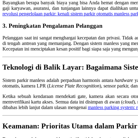
Bayangkan berapa banyak biaya yang bisa Anda hemat dengan mengu
gaji karyawan, asuransi, dan tunjangan lainnya dapat dialihkan untu
revolusi pengelolaan parkir: kenali sistem parkir otomatis manless par
3. Peningkatan Pengalaman Pelanggan
Pelanggan saat ini sangat menghargai kecepatan dan privasi. Tidak
di tengah antrean yang memanjang. Dengan sistem manless yang men
Kecepatan ini menciptakan kesan positif bagi siapa saja yang mengun
Teknologi di Balik Layar: Bagaimana Sist
Sistem parkir manless adalah perpaduan harmonis antara
hardware
y
otomatis, kamera LPR (
License Plate Recognition
), sensor parkir, d
Ketika sebuah kendaraan mendekati gate, kamera akan secara oto
memverifikasi kartu akses. Semua data ini disimpan di awan (
cloud
),
dibahas lebih lanjut dalam ulasan mengenai
manless parking system: r
Keamanan: Prioritas Utama dalam Parkir