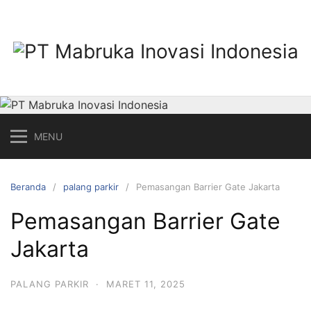
Langsung
ke
konten
MENU
Beranda
palang parkir
Pemasangan Barrier Gate Jakarta
Pemasangan Barrier Gate
Jakarta
PALANG PARKIR
·
MARET 11, 2025