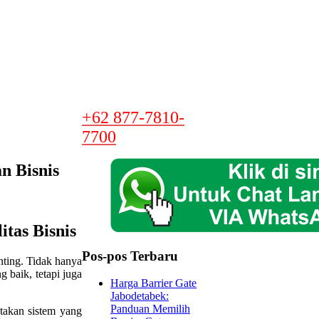
+62 877-7810-
7700
n Bisnis
itas Bisnis
Pos-pos Terbaru
nting. Tidak hanya
 baik, tetapi juga
Harga Barrier Gate
Jabodetabek:
Panduan Memilih
takan sistem yang