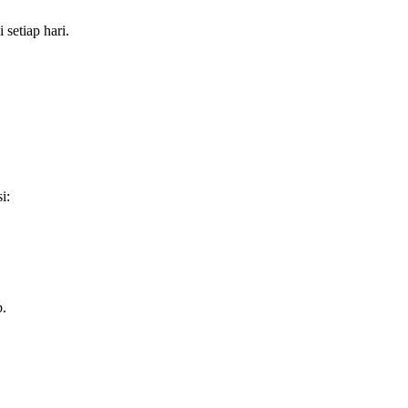
 setiap hari.
i:
b.