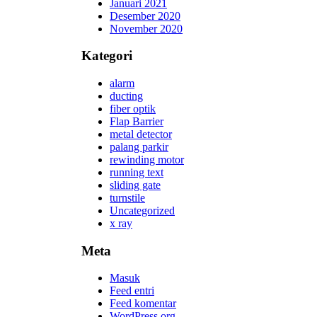
Januari 2021
Desember 2020
November 2020
Kategori
alarm
ducting
fiber optik
Flap Barrier
metal detector
palang parkir
rewinding motor
running text
sliding gate
turnstile
Uncategorized
x ray
Meta
Masuk
Feed entri
Feed komentar
WordPress.org