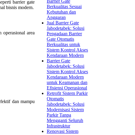
Barrier Gate
erti barrier gate
Berkualitas Sesuai
nal bisnis modern.
Kebutuhan dan
Anggaran
Jual Barrier Gate
Jabodetabek: Solusi
n operasional area
Pengadaan Barrier
Gate Otomatis
Berkualitas untuk
Sistem Kontrol Akses
Kendaraan Modern
Barrier Gate
Jabodetabek: Solusi
Sistem Kontrol Akses
Kendaraan Modern
untuk Keamanan dan
Efisiensi Operasional
Retrofit Sistem Parkir
Otomatis
efektif dan mampu
Jabodetabek: Solusi
Modernisasi Sistem
Parkir Tanpa
Mengganti Seluruh
Infrastruktur
Renovasi Sistem