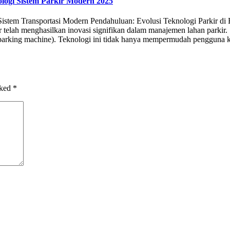
nologi Sistem Parkir Modern 2025
Sistem Transportasi Modern Pendahuluan: Evolusi Teknologi Parkir di E
 telah menghasilkan inovasi signifikan dalam manajemen lahan parkir. 
c parking machine). Teknologi ini tidak hanya mempermudah pengguna
rked
*