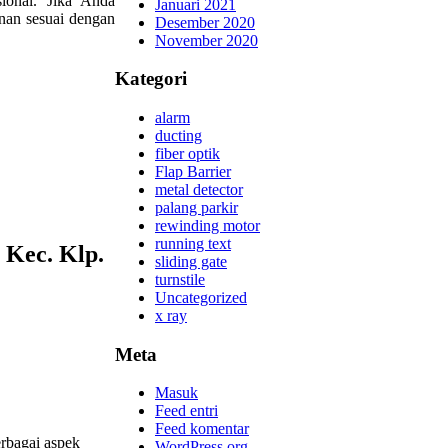
ional. Jika Anda
Januari 2021
nan sesuai dengan
Desember 2020
November 2020
Kategori
alarm
ducting
fiber optik
Flap Barrier
metal detector
palang parkir
rewinding motor
running text
 Kec. Klp.
sliding gate
turnstile
Uncategorized
x ray
Meta
Masuk
Feed entri
Feed komentar
rbagai aspek
WordPress.org