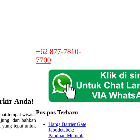
+62 877-7810-
7700
rkir Anda!
Pos-pos Terbaru
pat-tempat wisata.
njung, dan bahkan
Harga Barrier Gate
i yang tepat untuk
Jabodetabek:
Panduan Memilih