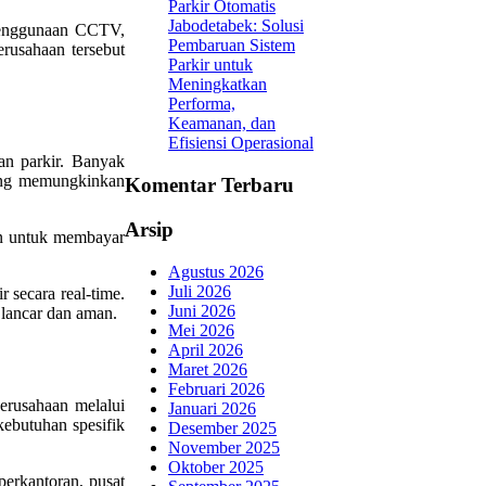
Parkir Otomatis
Jabodetabek: Solusi
 penggunaan CCTV,
Pembaruan Sistem
rusahaan tersebut
Parkir untuk
Meningkatkan
Performa,
Keamanan, dan
Efisiensi Operasional
an parkir. Banyak
yang memungkinkan
Komentar Terbaru
Arsip
an untuk membayar
Agustus 2026
Juli 2026
 secara real-time.
Juni 2026
 lancar dan aman.
Mei 2026
April 2026
Maret 2026
Februari 2026
erusahaan melalui
Januari 2026
kebutuhan spesifik
Desember 2025
November 2025
Oktober 2025
perkantoran, pusat