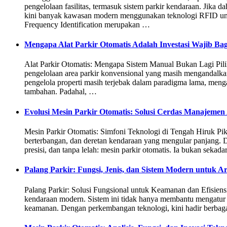
pengelolaan fasilitas, termasuk sistem parkir kendaraan. Jika
kini banyak kawasan modern menggunakan teknologi RFID un
Frequency Identification merupakan …
Mengapa Alat Parkir Otomatis Adalah Investasi Wajib Bag
Alat Parkir Otomatis: Mengapa Sistem Manual Bukan Lagi Pilih
pengelolaan area parkir konvensional yang masih mengandalka
pengelola properti masih terjebak dalam paradigma lama, men
tambahan. Padahal, …
Evolusi Mesin Parkir Otomatis: Solusi Cerdas Manajeme
Mesin Parkir Otomatis: Simfoni Teknologi di Tengah Hiruk Pi
berterbangan, dan deretan kendaraan yang mengular panjang. Di
presisi, dan tanpa lelah: mesin parkir otomatis. Ia bukan sekada
Palang Parkir: Fungsi, Jenis, dan Sistem Modern untuk 
Palang Parkir: Solusi Fungsional untuk Keamanan dan Efisiens
kendaraan modern. Sistem ini tidak hanya membantu mengatur l
keamanan. Dengan perkembangan teknologi, kini hadir berbaga