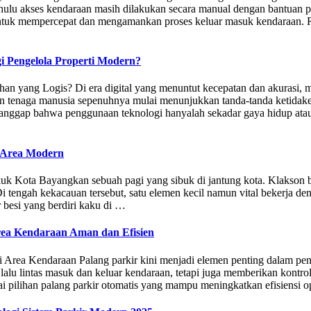
 dahulu akses kendaraan masih dilakukan secara manual dengan bantuan
tuk mempercepat dan mengamankan proses keluar masuk kendaraan. 
i Pengelola Properti Modern?
an yang Logis? Di era digital yang menuntut kecepatan dan akurasi, 
n tenaga manusia sepenuhnya mulai menunjukkan tanda-tanda ketidake
ganggap bahwa penggunaan teknologi hanyalah sekadar gaya hidup ata
n Area Modern
kuk Kota Bayangkan sebuah pagi yang sibuk di jantung kota. Klakson 
 tengah kekacauan tersebut, satu elemen kecil namun vital bekerja de
r besi yang berdiri kaku di …
Area Kendaraan Aman dan Efisien
i Area Kendaraan Palang parkir kini menjadi elemen penting dalam pen
alu lintas masuk dan keluar kendaraan, tetapi juga memberikan kontro
i pilihan palang parkir otomatis yang mampu meningkatkan efisiensi 