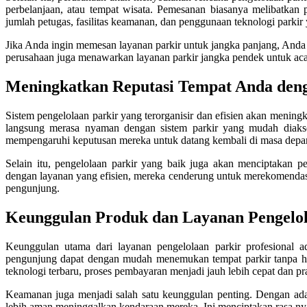
perbelanjaan, atau tempat wisata. Pemesanan biasanya melibatkan 
jumlah petugas, fasilitas keamanan, dan penggunaan teknologi parkir
Jika Anda ingin memesan layanan parkir untuk jangka panjang, And
perusahaan juga menawarkan layanan parkir jangka pendek untuk aca
Meningkatkan Reputasi Tempat Anda deng
Sistem pengelolaan parkir yang terorganisir dan efisien akan menin
langsung merasa nyaman dengan sistem parkir yang mudah diaks
mempengaruhi keputusan mereka untuk datang kembali di masa depa
Selain itu, pengelolaan parkir yang baik juga akan menciptakan
dengan layanan yang efisien, mereka cenderung untuk merekomendasi
pengunjung.
Keunggulan Produk dan Layanan Pengelol
Keunggulan utama dari layanan pengelolaan parkir profesional a
pengunjung dapat dengan mudah menemukan tempat parkir tanpa har
teknologi terbaru, proses pembayaran menjadi jauh lebih cepat dan pra
Keamanan juga menjadi salah satu keunggulan penting. Dengan ada
lebih aman meninggalkan kendaraan mereka. Ini menciptakan rasa ny