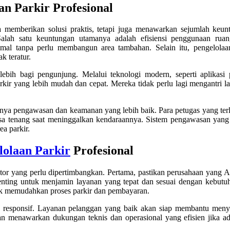
n Parkir Profesional
a memberikan solusi praktis, tetapi juga menawarkan sejumlah keu
Salah satu keuntungan utamanya adalah efisiensi penggunaan rua
mal tanpa perlu membangun area tambahan. Selain itu, pengelolaa
k teratur.
ih bagi pengunjung. Melalui teknologi modern, seperti aplikasi p
kir yang lebih mudah dan cepat. Mereka tidak perlu lagi mengantri l
anya pengawasan dan keamanan yang lebih baik. Para petugas yang ter
asa tenang saat meninggalkan kendaraannya. Sistem pengawasan yan
a parkir.
lolaan Parkir
Profesional
ktor yang perlu dipertimbangkan. Pertama, pastikan perusahaan yang A
ting untuk menjamin layanan yang tepat dan sesuai dengan kebutuh
tuk memudahkan proses parkir dan pembayaran.
 responsif. Layanan pelanggan yang baik akan siap membantu meny
an menawarkan dukungan teknis dan operasional yang efisien jika a