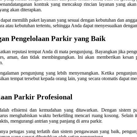
penandatanganan kontrak yang mencakup rincian layanan yang akan d
 yang akan diterapkan.
a dapat memilih paket layanan yang sesuai dengan kebutuhan dan angg
ra atau kebutuhan tertentu, sehingga Anda dapat menyesuaikan dengan 
an Pengelolaan Parkir yang Baik
gkatkan reputasi tempat Anda di mata pengunjung. Bayangkan jika pen
es, aman, dan tidak membingungkan. Ini akan memberikan kesan po
n.
 pengalaman pengunjung yang lebih menyenangkan. Ketika pengunjun
kan tempat tersebut kepada orang lain, yang secara otomatis dapat m
aan Parkir Profesional
dalah efisiensi dan kemudahan yang ditawarkan. Dengan sistem par
us menghabiskan waktu berkeliling mencari ruang kosong. Selain i
ktis, mengurangi antrian yang panjang di area parkir.
nya petugas yang terlatih dan sistem pengawasan yang baik, pengun
aman yang sangat dibutuhkan oleh setiap pengunjung.