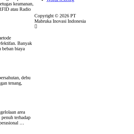
 petugas keamanan,
RFID atau Radio
Copyright © 2026 PT
Mabruka Inovasi Indonesia
metode
fektifan. Banyak
u beban biaya
bersahutan, debu
ngan tenang,
gelolaan area
l penuh terhadap
operasional …