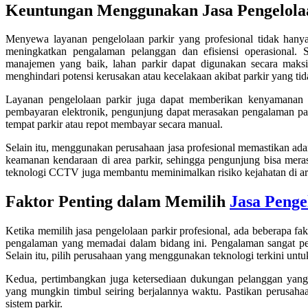
Keuntungan Menggunakan Jasa Pengelolaa
Menyewa layanan pengelolaan parkir yang profesional tidak hany
meningkatkan pengalaman pelanggan dan efisiensi operasional. 
manajemen yang baik, lahan parkir dapat digunakan secara maksi
menghindari potensi kerusakan atau kecelakaan akibat parkir yang tida
Layanan pengelolaan parkir juga dapat memberikan kenyamanan leb
pembayaran elektronik, pengunjung dapat merasakan pengalaman par
tempat parkir atau repot membayar secara manual.
Selain itu, menggunakan perusahaan jasa profesional memastikan ad
keamanan kendaraan di area parkir, sehingga pengunjung bisa mer
teknologi CCTV juga membantu meminimalkan risiko kejahatan di are
Faktor Penting dalam Memilih
Jasa Penge
Ketika memilih jasa pengelolaan parkir profesional, ada beberapa fa
pengalaman yang memadai dalam bidang ini. Pengalaman sangat pen
Selain itu, pilih perusahaan yang menggunakan teknologi terkini un
Kedua, pertimbangkan juga ketersediaan dukungan pelanggan yang
yang mungkin timbul seiring berjalannya waktu. Pastikan perusaha
sistem parkir.