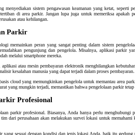
yang menyediakan sistem pengawasan keamanan yang ketat, seperti
tertiban di area parkir. Jangan lupa juga untuk memeriksa apakah pe
erusakan atau kehilangan.
an Parkir
ologi memainkan peran yang sangat penting dalam sistem pengelola
 memudahkan pengunjung dan pengelola. Misalnya, aplikasi parkir 
dah melalui smartphone mereka.
lui aplikasi atau mesin pembayaran elektronik menghilangkan kebutuh
alisir kesalahan manusia yang dapat terjadi dalam proses pembayaran.
basis cloud yang memungkinkan pengelola untuk memantau area parkir
urat yang mungkin terjadi, memastikan bahwa pengelolaan parkir tetap
rkir Profesional
laan parkir profesional. Biasanya, Anda hanya perlu menghubungi p
tu, tim dari perusahaan akan melakukan survei lokasi untuk memahami 
r yang sesuai dengan kondisi dan jenis lokasi Anda, baik itu gedung 