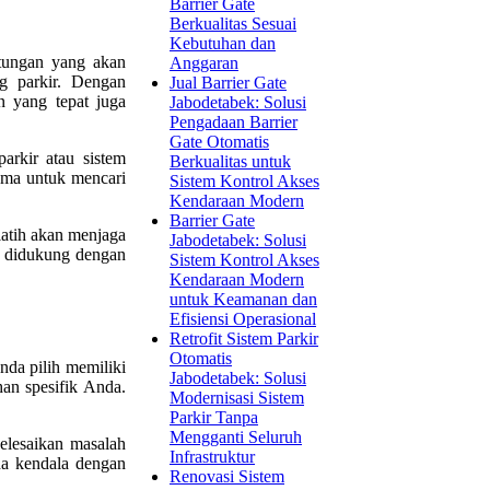
Barrier Gate
Berkualitas Sesuai
Kebutuhan dan
ntungan yang akan
Anggaran
ng parkir. Dengan
Jual Barrier Gate
n yang tepat juga
Jabodetabek: Solusi
Pengadaan Barrier
Gate Otomatis
arkir atau sistem
Berkualitas untuk
ama untuk mencari
Sistem Kontrol Akses
Kendaraan Modern
Barrier Gate
latih akan menjaga
Jabodetabek: Solusi
g didukung dengan
Sistem Kontrol Akses
Kendaraan Modern
untuk Keamanan dan
Efisiensi Operasional
Retrofit Sistem Parkir
Otomatis
nda pilih memiliki
Jabodetabek: Solusi
an spesifik Anda.
Modernisasi Sistem
Parkir Tanpa
Mengganti Seluruh
elesaikan masalah
Infrastruktur
da kendala dengan
Renovasi Sistem