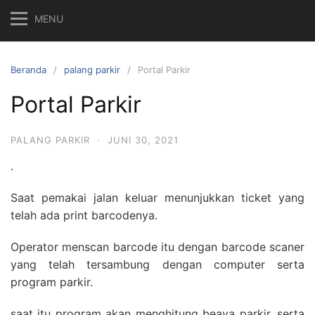
MENU
Beranda
palang parkir
Portal Parkir
Portal Parkir
PALANG PARKIR
·
JUNI 30, 2021
.
Saat pemakai jalan keluar menunjukkan ticket yang
telah ada print barcodenya.
Operator menscan barcode itu dengan barcode scaner
yang telah tersambung dengan computer serta
program parkir.
saat itu program akan menghitung beaya parkir, serta